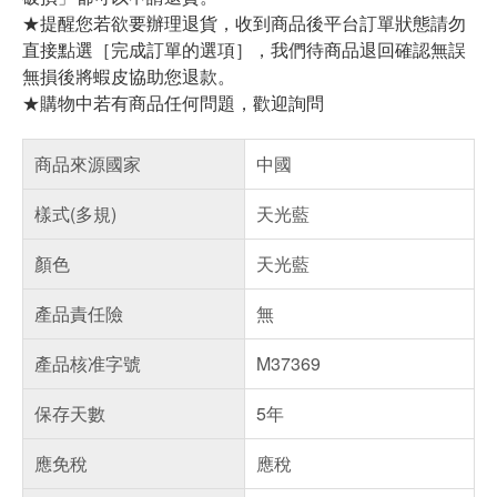
★提醒您若欲要辦理退貨，收到商品後平台訂單狀態請勿
直接點選［完成訂單的選項］，我們待商品退回確認無誤
無損後將蝦皮協助您退款。
★購物中若有商品任何問題，歡迎詢問
商品來源國家
中國
樣式(多規)
天光藍
顏色
天光藍
產品責任險
無
產品核准字號
M37369
保存天數
5年
應免稅
應稅