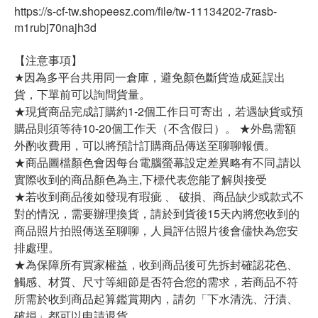
https://s-cf-tw.shopeesz.com/file/tw-11134202-7rasb-
m1rubj70najh3d
【注意事項】
★因為多平台共用同一倉庫，避免顏色斷貨造成延誤出
貨，下單前可以詢問貨量。
★現貨商品完成訂購約1-2個工作日可寄出，若遇缺貨或預
購品則須等待10-20個工作天（不含假日）。 ★外島需額
外酌收費用，可以將預計訂購商品傳送至聊聊報價。
★商品圖檔顏色會因每台電腦螢幕設定差異略有不同,請以
實際收到的商品顏色為主,下標代表您能了解與接受
★若收到商品後如發現有瑕疵 、 破損、商品缺少或款式不
對的情況，需要辦理換貨，請於到貨後15天內將您收到的
商品照片拍照傳送至聊聊，人員評估照片後會儘快為您安
排處理。
★為保障所有買家權益，收到商品後可先拆封確認花色、
觸感、材質、尺寸等細節是否符合您的需求，若商品不符
所需於收到商品起算鑑賞期內，請勿「下水清洗、汙漬、
破損」都可以申請退貨。