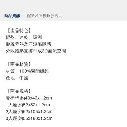
商品資訊
配送及售後服務說明
【產品特色】
輕盈、速乾、吸濕
擺脫悶熱及汗濕黏膩感
分散體壓支撐型成3D氣流空間
【商品材質】
材質：100%聚酯纖維
產地：中國
【商品規格】
餐椅墊 約43x43x1.2cm
1人座 約52x52x1.2cm
2人座 約52x105x1.2cm
3人座 約55x160x1.2cm