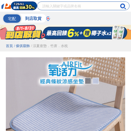
宅配
到店取貨
首頁
/ 傢俱寢飾
/ 涼夏座墊．竹蓆．水枕