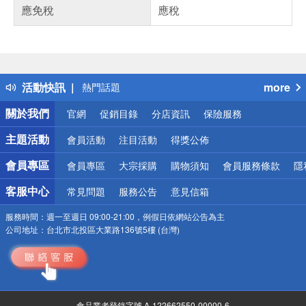
應免稅
應稅
偏遠地區配送
詐騙網頁！請小心！
得獎公告
活動快訊
more
熱門話題
銀行優惠
關於我們
官網
促銷目錄
分店資訊
保險服務
偏遠地區配送
詐騙網頁！請小心！
主題活動
會員活動
注目活動
得獎公佈
會員專區
會員專區
大宗採購
購物須知
會員服務條款
隱
客服中心
常見問題
服務公告
意見信箱
服務時間：
週一至週日 09:00-21:00，例假日依網站公告為主
公司地址：
台北市北投區大業路136號5樓 (台灣)
食品業者登錄字號 A-122662550-00000-6