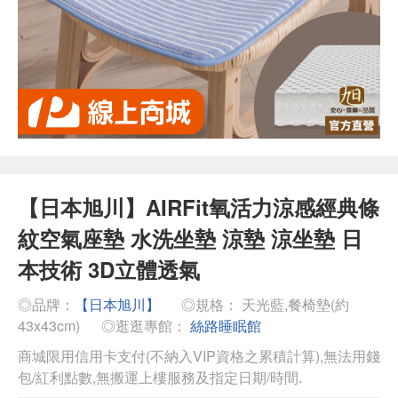
【日本旭川】AIRFit氧活力涼感經典條
紋空氣座墊 水洗坐墊 涼墊 涼坐墊 日
本技術 3D立體透氣
◎品牌：
【日本旭川】
◎規格： 天光藍,餐椅墊(約
43x43cm)
◎逛逛專館：
絲路睡眠館
商城限用信用卡支付(不納入VIP資格之累積計算),無法用錢
包/紅利點數,無搬運上樓服務及指定日期/時間.