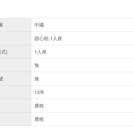
家
中國
甜心粉,1人座
樣式)
1人座
無
號
無
12年
應稅
應稅