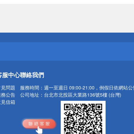
送
請小心！
送
客服中心
聯絡我們
請小心！
常見問題
服務時間：
週一至週日 09:00-21:00，例假日依網站
服務公告
公司地址：
台北市北投區大業路136號5樓 (台灣)
意見信箱