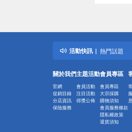
偏遠地區配
詐騙網頁！
得獎公告
活動快訊
熱門話題
銀行優惠
偏遠地區配
關於我們
主題活動
會員專區
詐騙網頁！
官網
會員活動
會員專區
促銷目錄
注目活動
大宗採購
分店資訊
得獎公佈
購物須知
保險服務
會員服務條款
隱私權政策
退貨須知