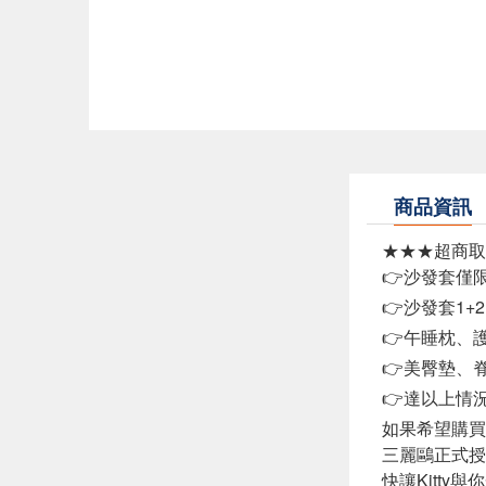
商品資訊
★★★超商取
👉沙發套僅
👉沙發套1+
👉午睡枕、
👉美臀墊、
👉達以上情
如果希望購買
三麗鷗正式授權
快讓Kitty