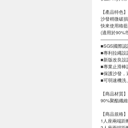
【產品特色】
沙發稍微破損
快來使用格藍
(適用於90%
––––––––––
■SGS國際
■專利拉繩設
■新版改良設
■專業止滑棒
■保護沙發，
■可弱速機洗
【商品材質】
90%聚酯纖維
【商品規格】
1人座兩端距離
2人座兩端距離