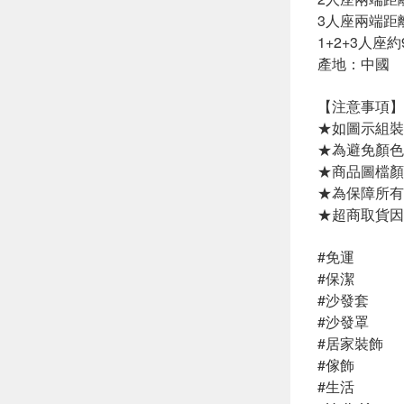
3人座兩端距離
1+2+3人座約90
產地：中國
【注意事項】
★如圖示組裝
★為避免顏色
★商品圖檔顏
★為保障所有
★超商取貨因
#免運
#保潔
#沙發套
#沙發罩
#居家裝飾
#傢飾
#生活