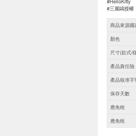
#HelloKitty
#三麗鷗授權
商品來源國
顏色
尺寸(款式/
產品責任險
產品核准字
保存天數
應免稅
應免稅