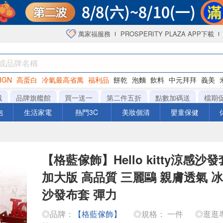
萬家福服務
PROSPERITY PLAZA APP下載
IGN
高蛋白
冷氣最高省萬
福利品
餅乾
泡麵
飲料
中元拜拜
義美
海苔
城
品牌旗艦館
買一送一
第二件五折
點數加碼送
檔期
泡
生活家電
熱門3C
美妝個清
嬰童保健
【格藍傢飾】Hello kitty涼感沙
加大版 高品質 三麗鷗 親膚透氣 
沙發布套 彈力
◎品牌：
【格藍傢飾】
◎規格： 一件
◎逛逛