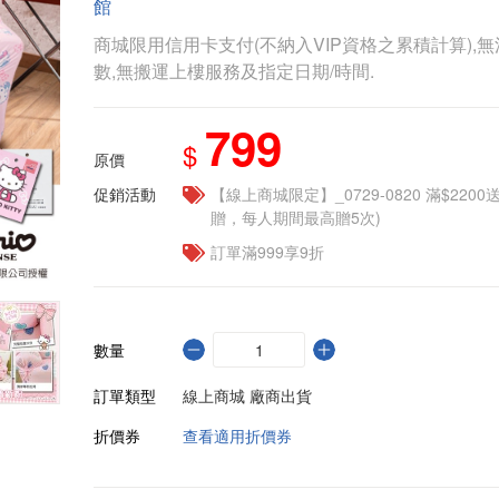
館
商城限用信用卡支付(不納入VIP資格之累積計算),無
數,無搬運上樓服務及指定日期/時間.
799
$
原價
促銷活動
【線上商城限定】_0729-0820 滿$2200
贈，每人期間最高贈5次)
訂單滿999享9折
數量
訂單類型
線上商城 廠商出貨
折價券
查看適用折價券