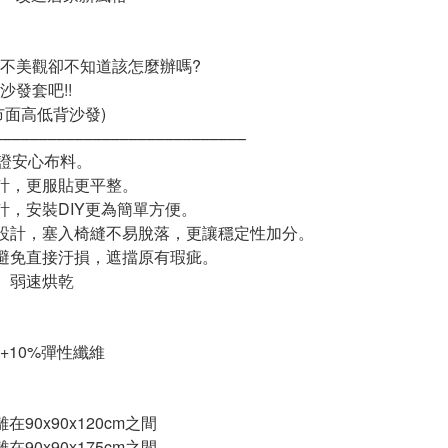
不美觀卻不知道該怎麼辦嗎?
沙發套吧!!
市面高低背沙發)
––––––––––––––––––––––––––––
認證安心布料。
計，更服貼更平整。
計，安裝DIY更為簡單方便。
設計，塞入椅縫不易脫落，更讓穩定性加分。
避免直接汙損，遮擋原有瑕疵。
、弱速烘乾
+10%彈性纖維
在90x90x120cm之間
在90x90x175cm之間