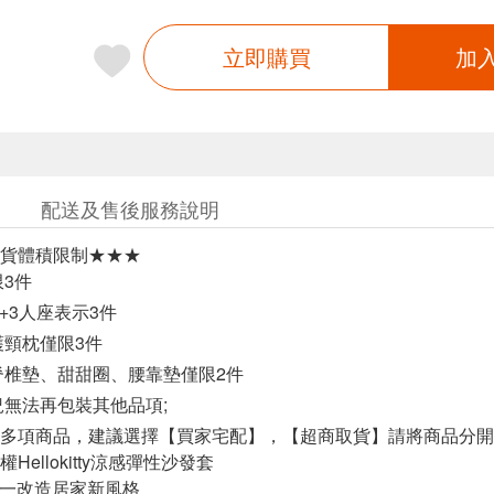
立即購買
加
配送及售後服務說明
貨體積限制★★★
限3件
2+3人座表示3件
護頸枕僅限3件
脊椎墊、甜甜圈、腰靠墊僅限2件
況無法再包裝其他品項;
多項商品，建議選擇【買家宅配】，【超商取貨】請將商品分開
Hellokitty涼感彈性沙發套
與你一改造居家新風格