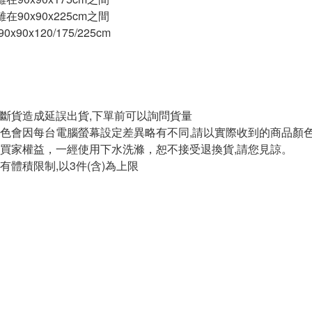
在90x90x225cm之間
x90x120/175/225cm
斷貨造成延誤出貨,下單前可以詢問貨量
色會因每台電腦螢幕設定差異略有不同,請以實際收到的商品顏色
買家權益，一經使用下水洗滌，恕不接受退換貨,請您見諒。
有體積限制,以3件(含)為上限