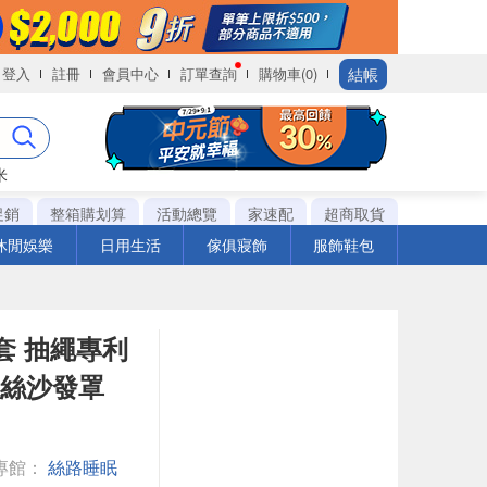
結帳
登入
註冊
會員中心
訂單查詢
購物車(0)
米
促銷
整箱購划算
活動總覽
家速配
超商取貨
休閒娛樂
日用生活
傢俱寢飾
服飾鞋包
發套 抽繩專利
冰絲沙發罩
專館：
絲路睡眠