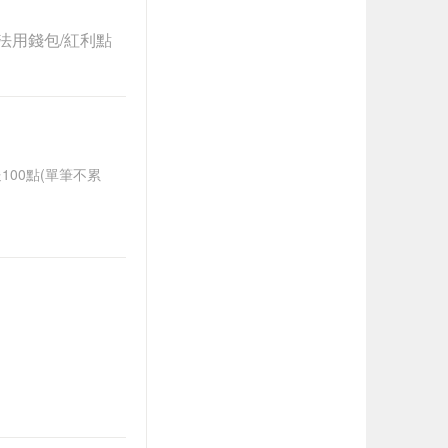
法用錢包/紅利點
送100點(單筆不累