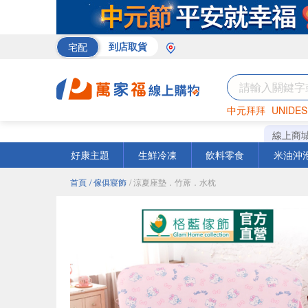
宅配
到店取貨
中元拜拜
UNIDES
巧克力
罐頭
咖啡
線上商
好康主題
生鮮冷凍
飲料零食
米油沖
首頁
/ 傢俱寢飾
/ 涼夏座墊．竹蓆．水枕