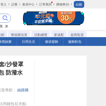
結帳
登入
註冊
會員中心
訂單查詢
購物車(0)
美
米
促銷
整箱購划算
活動總覽
家速配
超商取貨
休閒娛樂
日用生活
傢俱寢飾
服飾鞋包
套/沙發罩
包 防潑水
逛逛專館：
絲路睡
法用錢包/紅利點