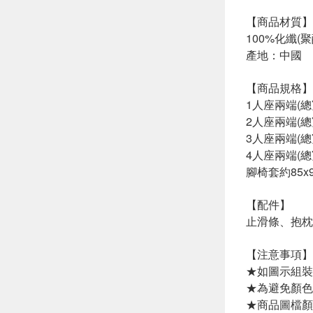
【商品材質】
100%化纖(
產地：中國
【商品規格】
1人座兩端(總
2人座兩端(總
3人座兩端(總
4人座兩端(總
腳椅套約85x9
【配件】
止滑條、抱枕套(
【注意事項】
★如圖示組裝
★為避免顏色
★商品圖檔顏