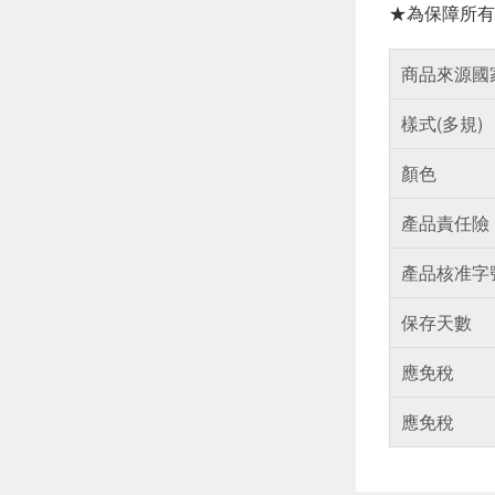
★為保障所有
商品來源國
樣式(多規)
顏色
產品責任險
產品核准字
保存天數
應免稅
應免稅