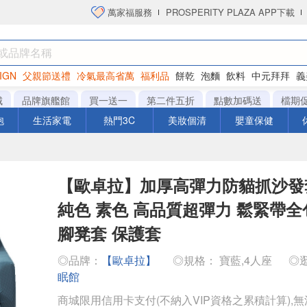
萬家福服務
PROSPERITY PLAZA APP下載
IGN
父親節送禮
冷氣最高省萬
福利品
餅乾
泡麵
飲料
中元拜拜
義
洋芋片
城
品牌旗艦館
買一送一
第二件五折
點數加碼送
檔期
泡
生活家電
熱門3C
美妝個清
嬰童保健
【歐卓拉】加厚高彈力防貓抓沙發
純色 素色 高品質超彈力 鬆緊帶全
腳凳套 保護套
◎品牌：
【歐卓拉】
◎規格： 寶藍,4人座
◎
眠館
商城限用信用卡支付(不納入VIP資格之累積計算),無