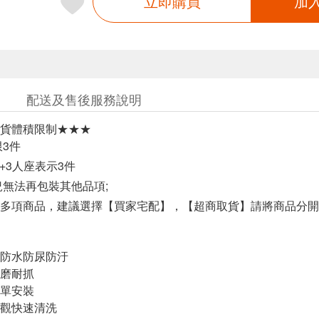
立即購買
加
配送及售後服務說明
貨體積限制★★★
限3件
2+3人座表示3件
況無法再包裝其他品項;
多項商品，建議選擇【買家宅配】，【超商取貨】請將商品分開
防水防尿防汙
磨耐抓
單安裝
觀快速清洗