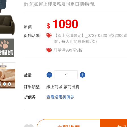
數,無搬運上樓服務及指定日期/時間.
1090
$
原價
促銷活動
【線上商城限定】_0729-0820 滿$2200
贈，每人期間最高贈5次)
訂單滿999享9折
數量
訂單類型
線上商城 廠商出貨
折價券
查看適用折價券