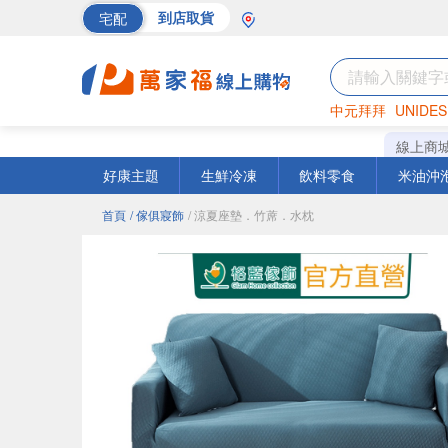
宅配
到店取貨
中元拜拜
UNIDES
巧克力
罐頭
海苔
線上商
好康主題
生鮮冷凍
飲料零食
米油沖
首頁
/ 傢俱寢飾
/ 涼夏座墊．竹蓆．水枕