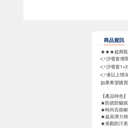
商品資訊
★★★超商取
👉沙發套僅
👉沙發套1+
👉達以上情
如果希望購買
【產品特色】
★防抓防貓抓
★時尚百搭耐
★超高彈力簡
★美觀防汙美