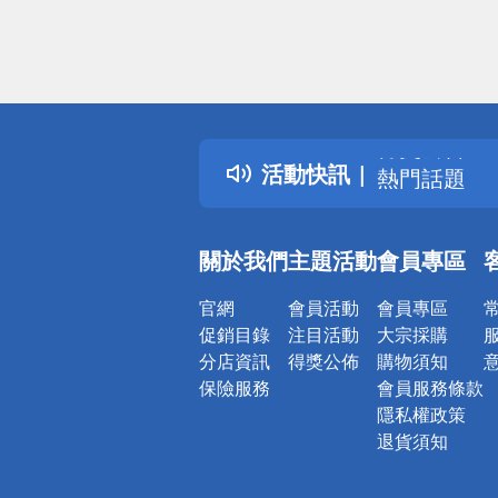
偏遠地區配
詐騙網頁！
得獎公告
活動快訊
熱門話題
銀行優惠
偏遠地區配
關於我們
主題活動
會員專區
詐騙網頁！
官網
會員活動
會員專區
促銷目錄
注目活動
大宗採購
分店資訊
得獎公佈
購物須知
保險服務
會員服務條款
隱私權政策
退貨須知