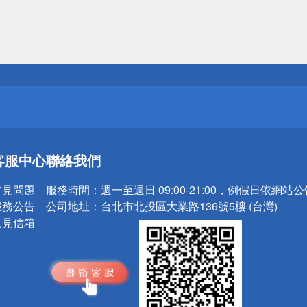
送
請小心！
送
客服中心
聯絡我們
請小心！
常見問題
服務時間：
週一至週日 09:00-21:00，例假日依網站
服務公告
公司地址：
台北市北投區大業路136號5樓 (台灣)
意見信箱