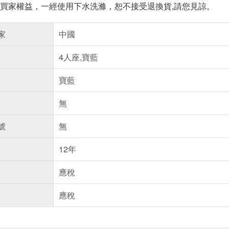
買家權益，一經使用下水洗滌，恕不接受退換貨,請您見諒。
家
中國
4人座,寶藍
寶藍
無
號
無
12年
應稅
應稅