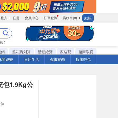
結帳
登入
註冊
會員中心
訂單查詢
購物車(0)
罐頭
促銷
整箱購划算
活動總覽
家速配
超商取貨
休閒娛樂
日用生活
傢俱寢飾
服飾鞋包
包1.9Kg公
k包