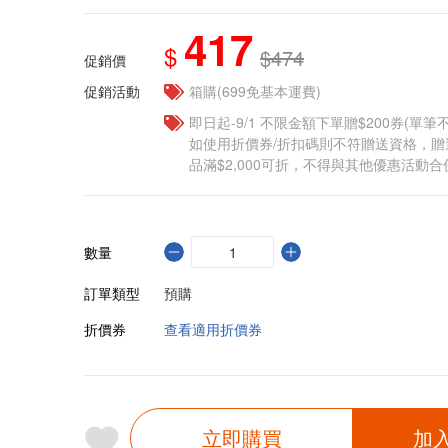
417
$
$474
促銷價
促銷活動
箱購(699免基本運費)
即日起-9/1 不限金額下單贈$200券(單
如使用折價券/折扣碼則不符贈送資格，
品滿$2,000可折，不得與其他優惠活動合
數量
訂單類型
預購
折價券
查看適用折價券
立即購買
加