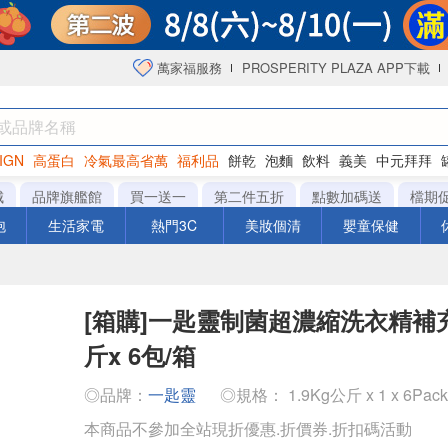
萬家福服務
PROSPERITY PLAZA APP下載
IGN
高蛋白
冷氣最高省萬
福利品
餅乾
泡麵
飲料
義美
中元拜拜
咖啡
城
品牌旗艦館
買一送一
第二件五折
點數加碼送
檔期
泡
生活家電
熱門3C
美妝個清
嬰童保健
[箱購]一匙靈制菌超濃縮洗衣精補充
斤x 6包/箱
◎品牌：
一匙靈
◎規格： 1.9Kg公斤 x 1 x 6Pac
本商品不參加全站現折優惠.折價券.折扣碼活動