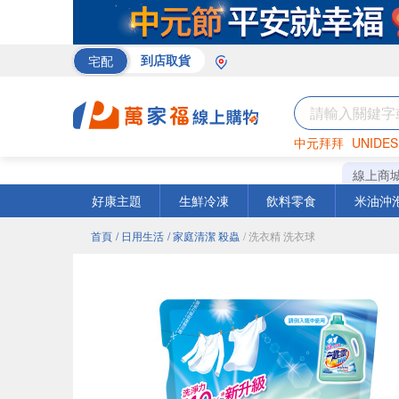
宅配
到店取貨
中元拜拜
UNIDES
米
巧克力
衛生紙
線上商
好康主題
生鮮冷凍
飲料零食
米油沖
首頁
/ 日用生活
/ 家庭清潔 殺蟲
/ 洗衣精 洗衣球