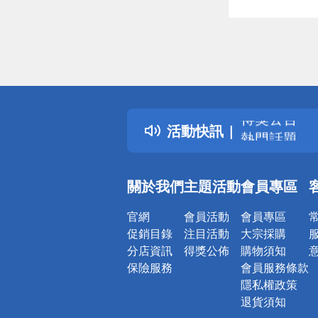
偏遠地區配
詐騙網頁！
得獎公告
活動快訊
熱門話題
銀行優惠
偏遠地區配
關於我們
主題活動
會員專區
詐騙網頁！
官網
會員活動
會員專區
促銷目錄
注目活動
大宗採購
分店資訊
得獎公佈
購物須知
保險服務
會員服務條款
隱私權政策
退貨須知