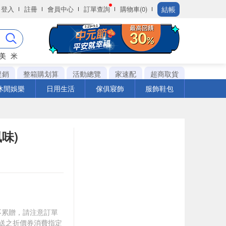
結帳
登入
註冊
會員中心
訂單查詢
購物車(0)
美
米
促銷
整箱購划算
活動總覽
家速配
超商取貨
休閒娛樂
日用生活
傢俱寢飾
服飾鞋包
味)
筆不累贈，請注意訂單
贈送之折價券消費指定