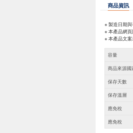
商品資訊
※ 製造日期
※ 本產品網
※ 本產品文
容量
商品來源國
保存天數
保存溫層
應免稅
應免稅