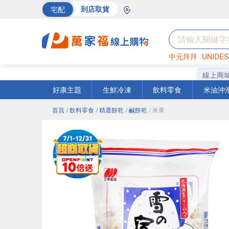
宅配
到店取貨
中元拜拜
UNIDES
海苔
巧克力
罐頭
線上商
好康主題
生鮮冷凍
飲料零食
米油沖
首頁
/ 飲料零食
/ 精選餅乾
/ 鹹餅乾
/ 米果