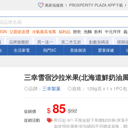
萬家福服務
PROSPERITY PLAZA APP下載
IGN
父親節送禮
冷氣最高省萬
福利品
餅乾
泡麵
飲料
中元拜拜
義
衛生紙
城
品牌旗艦館
買一送一
第二件五折
點數加碼送
檔期
泡
生活家電
熱門3C
美妝個清
嬰童保健
三幸雪宿沙拉米果(北海道鮮奶油風
◎品牌：
三幸製菓
◎規格： 129g克 x 1 x 1PC包
85
$
$92
促銷價
促銷活動
即日起-9/1 不限金額下單贈$200券(單
如使用折價券/折扣碼則不符贈送資格，