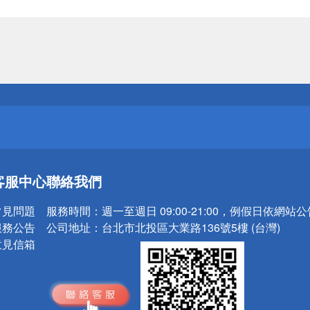
送
請小心！
送
客服中心
聯絡我們
請小心！
常見問題
服務時間：
週一至週日 09:00-21:00，例假日依網站
服務公告
公司地址：
台北市北投區大業路136號5樓 (台灣)
意見信箱