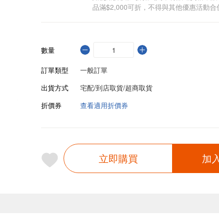
品滿$2,000可折，不得與其他優惠活動合
數量
訂單類型
一般訂單
出貨方式
宅配/到店取貨/超商取貨
折價券
查看適用折價券
立即購買
加