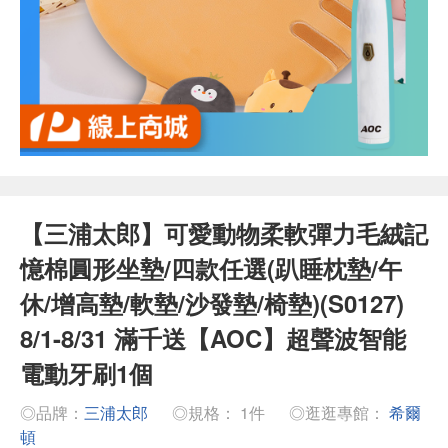
【三浦太郎】可愛動物柔軟彈力毛絨記
憶棉圓形坐墊/四款任選(趴睡枕墊/午
休/增高墊/軟墊/沙發墊/椅墊)(S0127)
8/1-8/31 滿千送【AOC】超聲波智能
電動牙刷1個
◎品牌：
三浦太郎
◎規格： 1件
◎逛逛專館：
希爾
頓