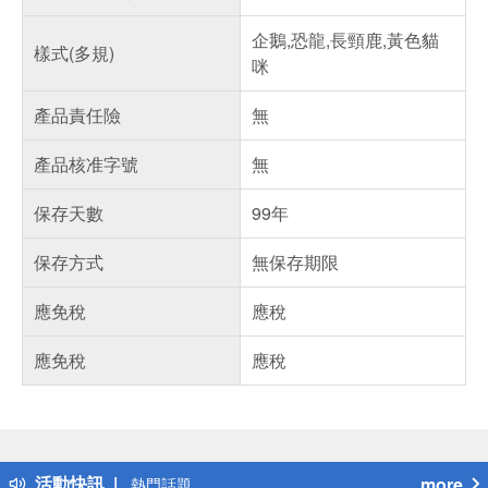
企鵝,恐龍,長頸鹿,黃色貓
樣式(多規)
咪
產品責任險
無
產品核准字號
無
保存天數
99年
保存方式
無保存期限
應免稅
應稅
應免稅
應稅
偏遠地區配送
詐騙網頁！請小心！
得獎公告
活動快訊
more
熱門話題