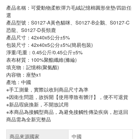
產品名稱：可愛動物柔軟彈力毛絨記憶棉圓形坐墊/四款任
選
產品型號：S0127-A黃色貓咪、S0127-B企鵝、S0127-C
恐龍、S0127-D長頸鹿
產品尺寸：42x40x5公分±5%
包裝尺寸：42x40x5公分±5%(簡易包裝)
淨重/毛重：0.45公斤/0.45公斤±5%
表布材質：100%聚酯纖維(滌綸)
填充物：記憶棉(聚氨酯)
內容物：座墊x1
產地：中國
※手工測量，實際以收到商品尺寸為準
※因衛生問題，故拆開【使用導致有髒汙】，便不可退貨
※新品瑕疵換新，不開放試用
※本商品為接觸型商品，為避免接觸性傳染疾病，恕送回
商品需為全新完整品
商品來源國家
中國