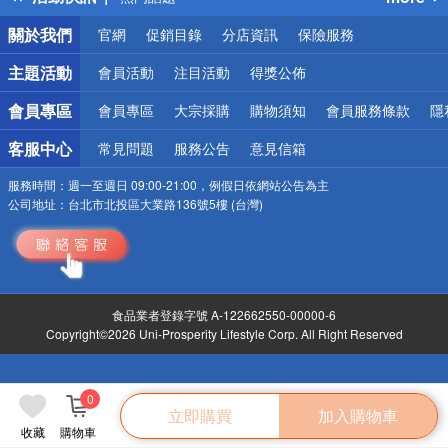
銀行優惠
關於我們
官網
促銷目錄
分店資訊
保險服務
偏遠地區配送
詐騙網頁！請小心！
主題活動
會員活動
注目活動
得獎公佈
會員專區
會員專區
大宗採購
購物須知
會員服務條款
隱
客服中心
常見問題
服務公告
意見信箱
服務時間：
週一至週日 09:00-21:00，例假日依網站公告為主
公司地址：
台北市北投區大業路136號5樓 (台灣)
食品業者登錄字號 A-122662550-00000-6
Copyright©2026 Uni-Prosperity Lifestyle Corp. All Right Reserved
0
立即購買
加入購物車
收藏
購物車