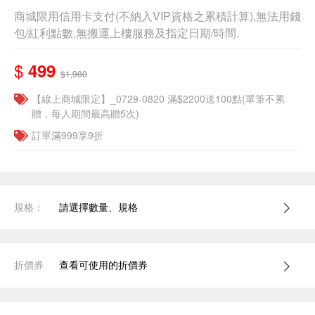
商城限用信用卡支付(不納入VIP資格之累積計算),無法用錢
包/紅利點數,無搬運上樓服務及指定日期/時間.
$
499
$1,980
【線上商城限定】_0729-0820 滿$2200送100點(單筆不累
贈，每人期間最高贈5次)
訂單滿999享9折
規格：
請選擇數量、規格
折價券
查看可使用的折價券