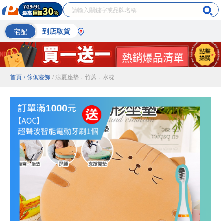
宅配
到店取貨
首頁
/ 傢俱寢飾
/ 涼夏座墊．竹蓆．水枕