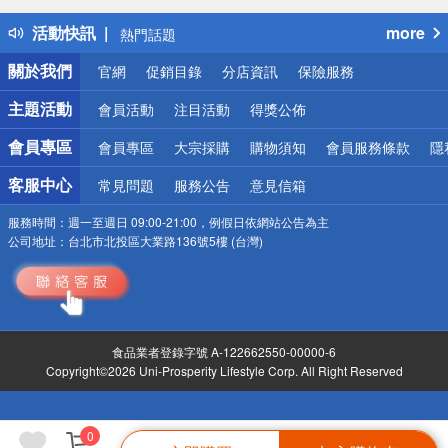
得獎公告
活動快訊
more
熱門話題
銀行優惠
關於我們
官網
促銷目錄
分店資訊
保險服務
偏遠地區配送
詐騙網頁！請小心！
主題活動
會員活動
注目活動
得獎公佈
會員專區
會員專區
大宗採購
購物須知
會員服務條款
隱
客服中心
常見問題
服務公告
意見信箱
服務時間：
週一至週日 09:00-21:00，例假日依網站公告為主
公司地址：
台北市北投區大業路136號5樓 (台灣)
食品業者登錄字號 A-122662550-00000-6
Copyright©2026 Uni-Prosperity Lifestyle Corp. All Right Reserved
0