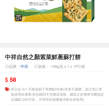
中祥自然之顏紫菜鮮蔥蘇打餅
◎品牌：
中祥
◎規格： 198g克 x 1 x 1PC個
$
58
即日起-9/1 不限金額下單贈$200券(單筆不累贈，請注意訂單
如使用折價券/折扣碼則不符贈送資格，贈送之折價券消費指定
品滿$2,000可折，不得與其他優惠活動合併使用)