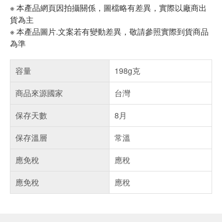
※ 本產品網頁因拍攝關係，圖檔略有差異，實際以廠商出
貨為主
※ 本產品圖片.文案若有變動差異，敬請參照實際到貨商品
為準
容量
198g克
商品來源國家
台灣
保存天數
8月
保存溫層
常溫
應免稅
應稅
應免稅
應稅
偏遠地區配送
詐騙網頁！請小心！