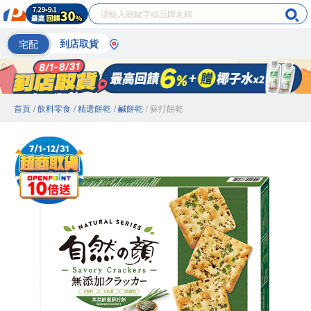
宅配
到店取貨
首頁
/ 飲料零食
/ 精選餅乾
/ 鹹餅乾
/ 蘇打餅乾