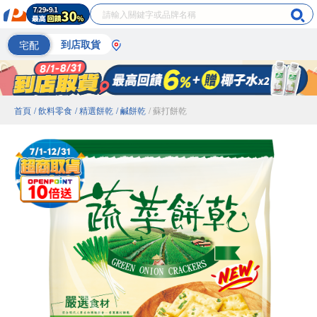
宅配
到店取貨
首頁
/ 飲料零食
/ 精選餅乾
/ 鹹餅乾
/ 蘇打餅乾