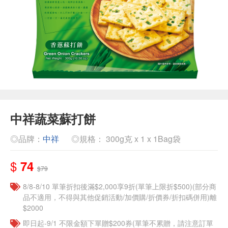
中祥蔬菜蘇打餅
◎品牌：
中祥
◎規格： 300g克 x 1 x 1Bag袋
$
74
$79
8/8-8/10 單筆折扣後滿$2,000享9折(單筆上限折$500)(部分商
品不適用，不得與其他促銷活動/加價購/折價券/折扣碼併用)離
$2000
即日起-9/1 不限金額下單贈$200券(單筆不累贈，請注意訂單