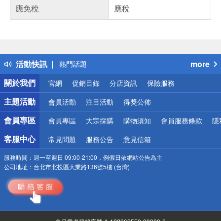
應免稅
應稅
偏遠地區配送
詐騙網頁！請小心！
得獎公告
活動快訊
more
熱門話題
銀行優惠
關於我們
官網
促銷目錄
分店資訊
保險服務
偏遠地區配送
詐騙網頁！請小心！
主題活動
會員活動
注目活動
得獎公佈
會員專區
會員專區
大宗採購
購物須知
會員服務條款
隱
客服中心
常見問題
服務公告
意見信箱
服務時間：
週一至週日 09:00-21:00，例假日依網站公告為主
公司地址：
台北市北投區大業路136號5樓 (台灣)