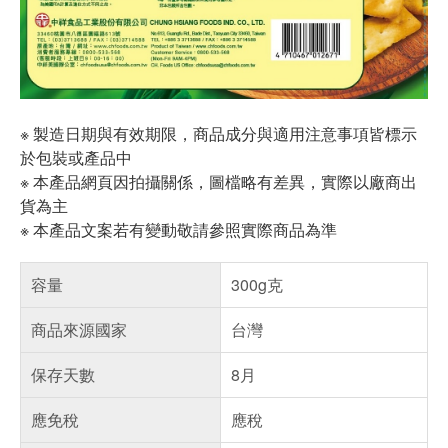
※ 製造日期與有效期限，商品成分與適用注意事項皆標示
於包裝或產品中
※ 本產品網頁因拍攝關係，圖檔略有差異，實際以廠商出
貨為主
※ 本產品文案若有變動敬請參照實際商品為準
容量
300g克
商品來源國家
台灣
保存天數
8月
應免稅
應稅