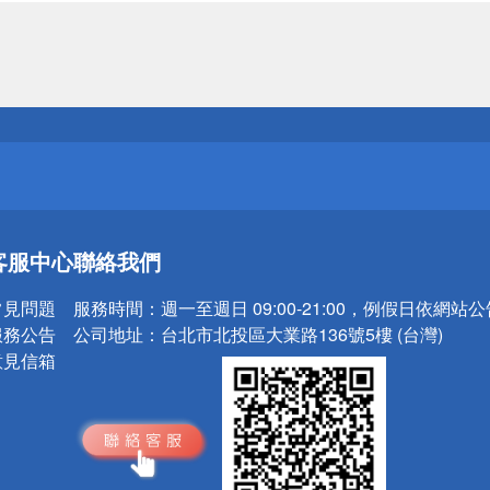
送
請小心！
送
客服中心
聯絡我們
請小心！
常見問題
服務時間：
週一至週日 09:00-21:00，例假日依網站
服務公告
公司地址：
台北市北投區大業路136號5樓 (台灣)
意見信箱