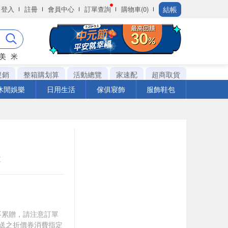
結帳
登入
註冊
會員中心
訂單查詢
購物車(0)
美
米
促銷
整箱購划算
活動總覽
家速配
超商取貨
休閒娛樂
日用生活
傢俱寢飾
服飾鞋包
盒
筆不累贈，請注意訂單
贈送之折價券消費指定