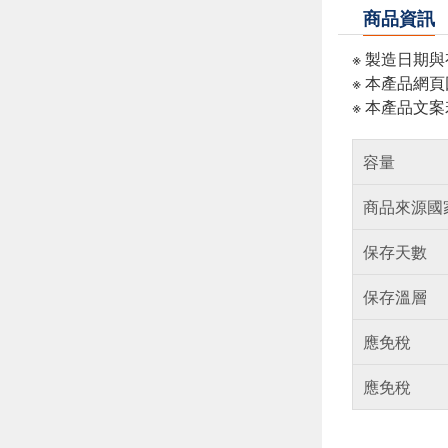
商品資訊
※ 製造日期
※ 本產品網
※ 本產品文
容量
商品來源國
保存天數
保存溫層
應免稅
應免稅