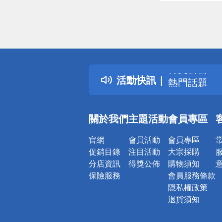
偏遠地區配
詐騙網頁！
得獎公告
活動快訊
熱門話題
銀行優惠
偏遠地區配
關於我們
主題活動
會員專區
詐騙網頁！
官網
會員活動
會員專區
促銷目錄
注目活動
大宗採購
分店資訊
得獎公佈
購物須知
保險服務
會員服務條款
隱私權政策
退貨須知