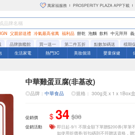
萬家福服務
PROSPERITY PLAZA APP下載
IGN
父親節送禮
冷氣最高省萬
福利品
餅乾
泡麵
飲料
中元拜拜
義
洋芋片
城
品牌旗艦館
買一送一
第二件五折
點數加碼送
檔期
泡
生活家電
熱門3C
美妝個清
嬰童保健
中華雞蛋豆腐(非基改)
◎品牌：
中華食品
◎規格： 300g克 x 1 x 1Box
34
$
$38
促銷價
促銷活動
即日起-9/1 不限金額下單贈$200券(單
如使用折價券/折扣碼則不符贈送資格，