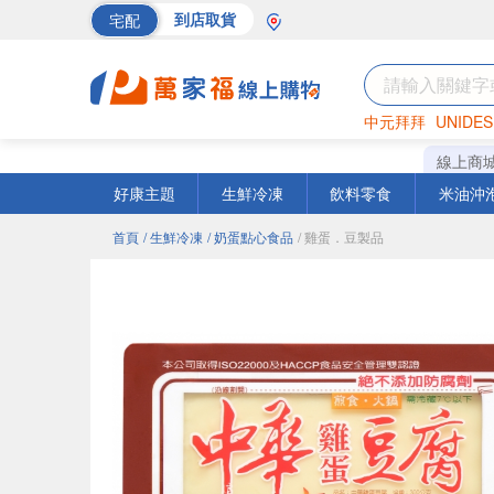
宅配
到店取貨
中元拜拜
UNIDES
巧克力
罐頭
海苔
線上商
好康主題
生鮮冷凍
飲料零食
米油沖
首頁
/ 生鮮冷凍
/ 奶蛋點心食品
/ 雞蛋．豆製品