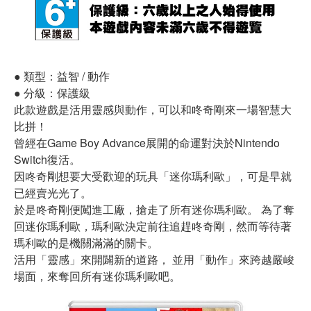
● 類型：益智 / 動作
● 分級：保護級
此款遊戲是活用靈感與動作，可以和咚奇剛來一場智慧大
比拼！
曾經在Game Boy Advance展開的命運對決於Nintendo
Switch復活。
因咚奇剛想要大受歡迎的玩具「迷你瑪利歐」，可是早就
已經賣光光了。
於是咚奇剛便闖進工廠，搶走了所有迷你瑪利歐。 為了奪
回迷你瑪利歐，瑪利歐決定前往追趕咚奇剛，
然而等待著
瑪利歐的是機關滿滿的關卡。
活用「靈感」來開闢新的道路， 並用「動作」來跨越嚴峻
場面，來奪回所有迷你瑪利歐吧。