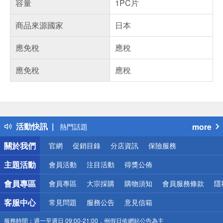
容量
1PC片
商品來源國家
日本
應免稅
應稅
應免稅
應稅
偏遠地區配送
詐騙網頁！請小心！
得獎公告
活動快訊
more
熱門話題
銀行優惠
關於我們
官網
促銷目錄
分店資訊
保險服務
偏遠地區配送
詐騙網頁！請小心！
主題活動
會員活動
注目活動
得獎公佈
會員專區
會員專區
大宗採購
購物須知
會員服務條款
隱
客服中心
常見問題
服務公告
意見信箱
服務時間：
週一至週日 09:00-21:00，例假日依網站公告為主