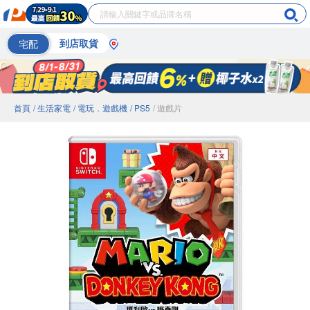
宅配
到店取貨
首頁
/ 生活家電
/ 電玩．遊戲機
/ PS5
/ 遊戲片