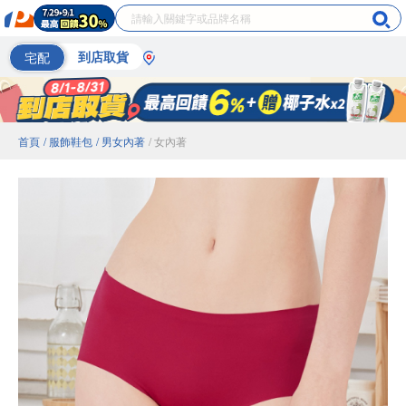
宅配
到店取貨
首頁
/ 服飾鞋包
/ 男女內著
/ 女內著