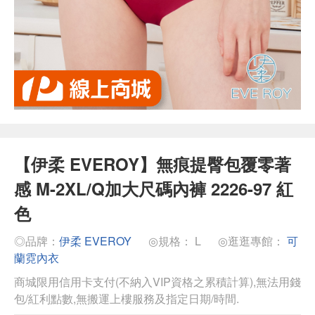
【伊柔 EVEROY】無痕提臀包覆零著
感 M-2XL/Q加大尺碼內褲 2226-97 紅
色
◎品牌：
伊柔 EVEROY
◎規格： L
◎逛逛專館：
可
蘭霓內衣
商城限用信用卡支付(不納入VIP資格之累積計算),無法用錢
包/紅利點數,無搬運上樓服務及指定日期/時間.