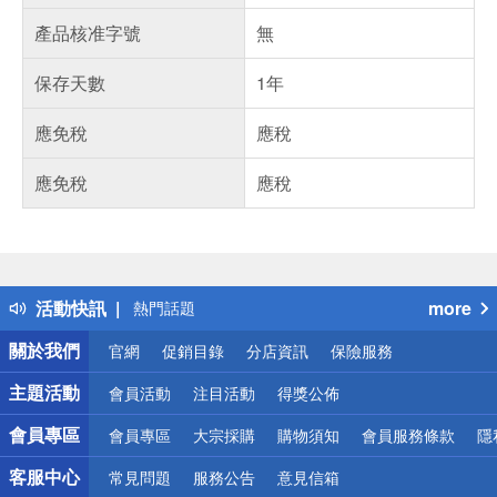
產品核准字號
無
保存天數
1年
應免稅
應稅
應免稅
應稅
偏遠地區配送
詐騙網頁！請小心！
得獎公告
熱門話題
活動快訊
more
銀行優惠
偏遠地區配送
關於我們
官網
促銷目錄
分店資訊
保險服務
詐騙網頁！請小心！
主題活動
會員活動
注目活動
得獎公佈
會員專區
會員專區
大宗採購
購物須知
會員服務條款
隱
客服中心
常見問題
服務公告
意見信箱