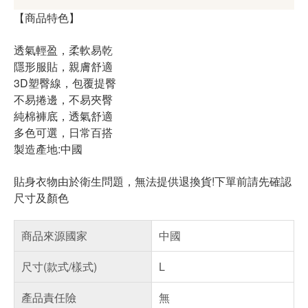
【商品特色】
透氣輕盈，柔軟易乾
隱形服貼，親膚舒適
3D塑臀線，包覆提臀
不易捲邊，不易夾臀
純棉褲底，透氣舒適
多色可選，日常百搭
製造產地:中國
貼身衣物由於衛生問題，無法提供退換貨!下單前請先確認
尺寸及顏色
商品來源國家
中國
尺寸(款式/樣式)
L
產品責任險
無