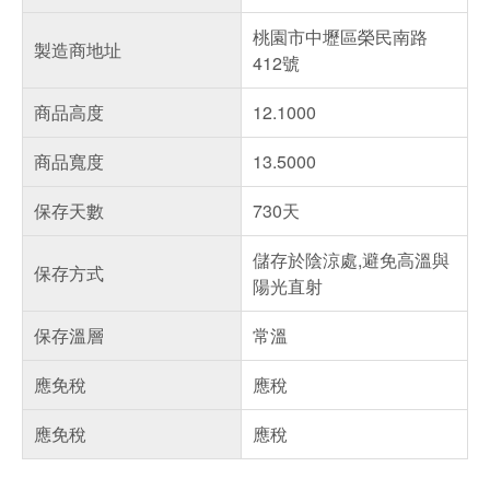
桃園市中壢區榮民南路
製造商地址
412號
商品高度
12.1000
商品寬度
13.5000
保存天數
730天
儲存於陰涼處,避免高溫與
保存方式
陽光直射
保存溫層
常溫
應免稅
應稅
應免稅
應稅
偏遠地區配送