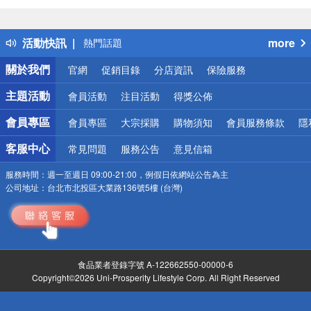
詐騙網頁！請小心！
得獎公告
活動快訊
more
熱門話題
銀行優惠
關於我們
官網
促銷目錄
分店資訊
保險服務
偏遠地區配送
詐騙網頁！請小心！
主題活動
會員活動
注目活動
得獎公佈
會員專區
會員專區
大宗採購
購物須知
會員服務條款
隱
客服中心
常見問題
服務公告
意見信箱
服務時間：
週一至週日 09:00-21:00，例假日依網站公告為主
公司地址：
台北市北投區大業路136號5樓 (台灣)
食品業者登錄字號 A-122662550-00000-6
Copyright©2026 Uni-Prosperity Lifestyle Corp. All Right Reserved