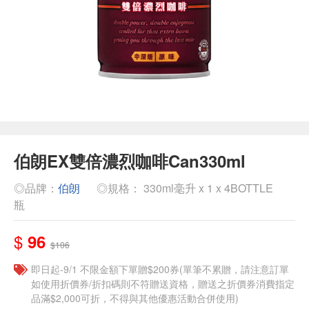
伯朗EX雙倍濃烈咖啡Can330ml
◎品牌：
伯朗
◎規格： 330ml毫升 x 1 x 4BOTTLE
瓶
$
96
$106
即日起-9/1 不限金額下單贈$200券(單筆不累贈，請注意訂單
如使用折價券/折扣碼則不符贈送資格，贈送之折價券消費指定
品滿$2,000可折，不得與其他優惠活動合併使用)