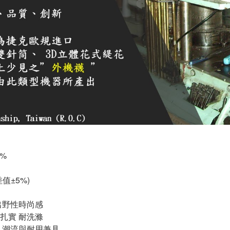
3%
值±5%)
出野性時尚感
扎實 耐洗滌
 潮流與耐用兼具