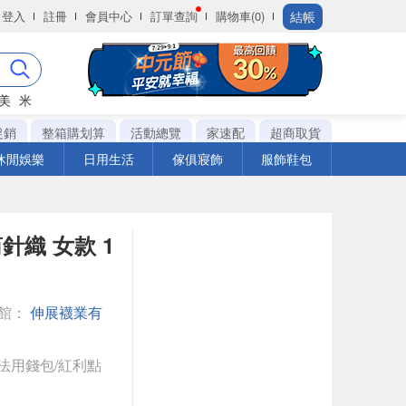
結帳
登入
註冊
會員中心
訂單查詢
購物車(0)
美
米
促銷
整箱購划算
活動總覽
家速配
超商取貨
休閒娛樂
日用生活
傢俱寢飾
服飾鞋包
織 女款 1
館：
伸展襪業有
法用錢包/紅利點