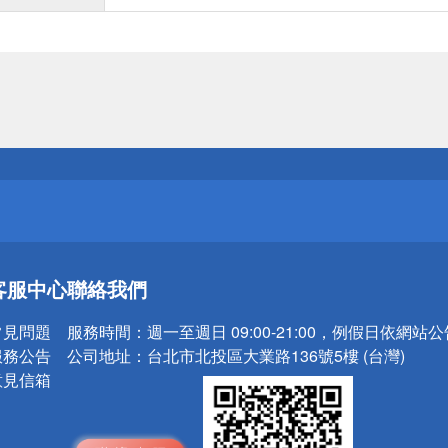
送
請小心！
送
客服中心
聯絡我們
請小心！
常見問題
服務時間：
週一至週日 09:00-21:00，例假日依網站
服務公告
公司地址：
台北市北投區大業路136號5樓 (台灣)
意見信箱