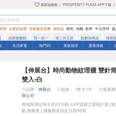
萬家福服務
PROSPERITY PLAZA APP下載
IGN
父親節送禮
冷氣最高省萬
福利品
餅乾
泡麵
飲料
中元拜拜
義
衛生紙
城
品牌旗艦館
買一送一
第二件五折
點數加碼送
檔期
泡
生活家電
熱門3C
美妝個清
嬰童保健
【伸展台】時尚動物紋理襪 雙針筒針
雙入-白
◎品牌：
伸展台
◎規格： 1雙 X 1件
◎逛逛專
限公司
商城限用信用卡支付(不納入VIP資格之累積計算),無
數,無搬運上樓服務及指定日期/時間.