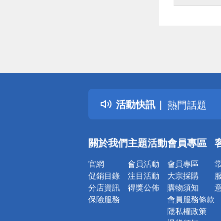
偏遠地區配
詐騙網頁！
得獎公告
活動快訊
熱門話題
銀行優惠
偏遠地區配
關於我們
主題活動
會員專區
詐騙網頁！
官網
會員活動
會員專區
促銷目錄
注目活動
大宗採購
分店資訊
得獎公佈
購物須知
保險服務
會員服務條款
隱私權政策