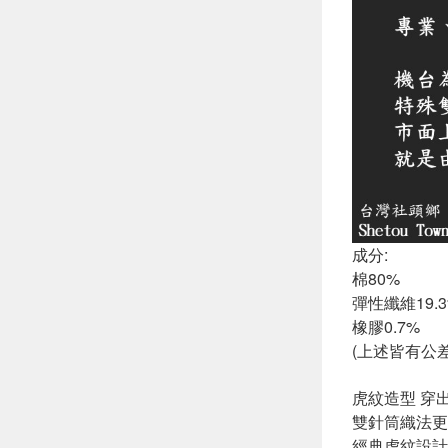
成分:
棉80%
彈性纖維19.
橡膠0.7%
(上述皆有公差
虎紋造型 穿
雙針筒織法更
經典虎紋設計