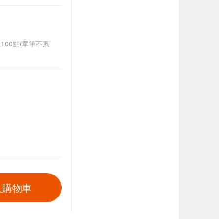
送100點(單筆不累
入購物車