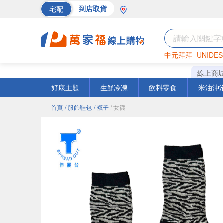
宅配
到店取貨
中元拜拜
UNIDES
海苔
巧克力
罐頭
線上商
好康主題
生鮮冷凍
飲料零食
米油沖
首頁
/ 服飾鞋包
/ 襪子
/ 女襪