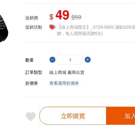
49
$
$59
促銷價
促銷活動
【線上商城限定】_0729-0820 滿$2200
贈，每人期間最高贈5次)
數量
訂單類型
線上商城 廠商出貨
折價券
查看適用折價券
立即購買
加