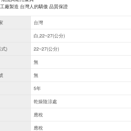
工廠製造 台灣人的驕傲 品質保證
家
台灣
白,22~27(公分)
樣式)
22~27(公分)
無
號
無
5年
乾燥陰涼處
應稅
應稅