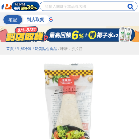
宅配
到店取貨
首頁
/ 生鮮冷凍
/ 奶蛋點心食品
/ 味噌．沙拉醬