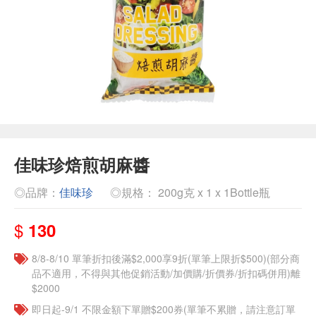
佳味珍焙煎胡麻醬
◎品牌：
佳味珍
◎規格： 200g克 x 1 x 1Bottle瓶
$
130
8/8-8/10 單筆折扣後滿$2,000享9折(單筆上限折$500)(部分商
品不適用，不得與其他促銷活動/加價購/折價券/折扣碼併用)離
$2000
即日起-9/1 不限金額下單贈$200券(單筆不累贈，請注意訂單