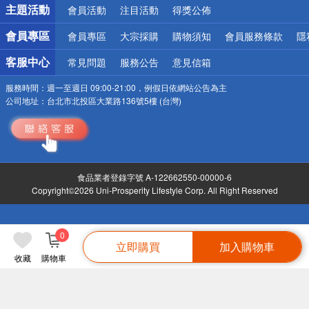
詐騙網頁！請小心！
主題活動
會員活動
注目活動
得獎公佈
會員專區
會員專區
大宗採購
購物須知
會員服務條款
隱
客服中心
常見問題
服務公告
意見信箱
服務時間：
週一至週日 09:00-21:00，例假日依網站公告為主
公司地址：
台北市北投區大業路136號5樓 (台灣)
食品業者登錄字號 A-122662550-00000-6
Copyright©2026 Uni-Prosperity Lifestyle Corp. All Right Reserved
0
立即購買
加入購物車
收藏
購物車