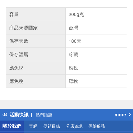
容量
200g克
商品來源國家
台灣
保存天數
180天
保存溫層
冷藏
應免稅
應稅
應免稅
應稅
偏遠地區配送
詐騙網頁！請小心！
得獎公告
活動快訊
more
熱門話題
銀行優惠
關於我們
官網
促銷目錄
分店資訊
保險服務
偏遠地區配送