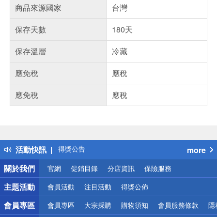
商品來源國家
台灣
保存天數
180天
保存溫層
冷藏
應免稅
應稅
應免稅
應稅
偏遠地區配送
詐騙網頁！請小心！
得獎公告
活動快訊
more
熱門話題
銀行優惠
關於我們
官網
促銷目錄
分店資訊
保險服務
偏遠地區配送
詐騙網頁！請小心！
主題活動
會員活動
注目活動
得獎公佈
會員專區
會員專區
大宗採購
購物須知
會員服務條款
隱