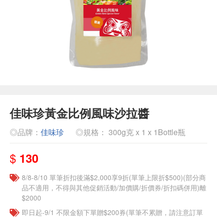
佳味珍黃金比例風味沙拉醬
◎品牌：
佳味珍
◎規格： 300g克 x 1 x 1Bottle瓶
$
130
8/8-8/10 單筆折扣後滿$2,000享9折(單筆上限折$500)(部分商
品不適用，不得與其他促銷活動/加價購/折價券/折扣碼併用)離
$2000
即日起-9/1 不限金額下單贈$200券(單筆不累贈，請注意訂單