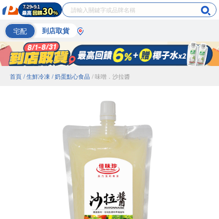
宅配
到店取貨
首頁
/ 生鮮冷凍
/ 奶蛋點心食品
/ 味噌．沙拉醬