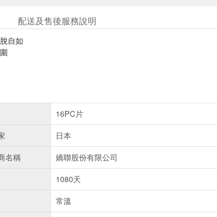
配送及售後服務說明
脫自如
圍
16PC片
家
日本
商名稱
嬌聯股份有限公司
1080天
常溫