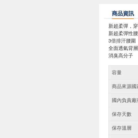
商品資訊
新超柔彈，穿
新超柔彈性腰
3倍排汗腰圍
全面透氣背層
消臭高分子
容量
商品來源國
國內負責廠
保存天數
保存溫層