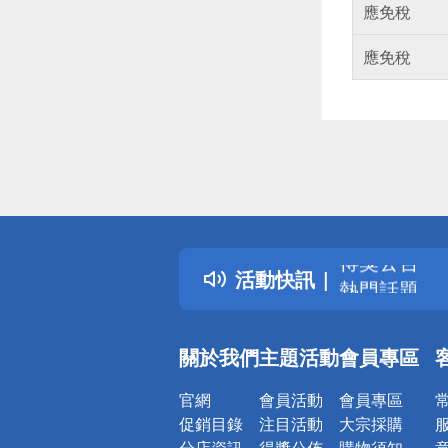
應免稅
應免稅
偏遠地區配
詐騙網頁！
得獎公告
活動快訊
熱門話題
銀行優惠
偏遠地區配
關於我們
主題活動
會員專區
詐騙網頁！
官網
會員活動
會員專區
促銷目錄
注目活動
大宗採購
分店資訊
得獎公佈
購物須知