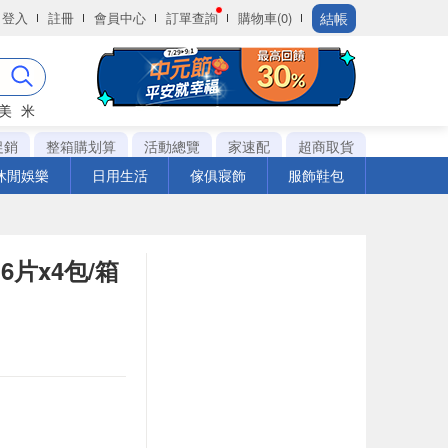
結帳
登入
註冊
會員中心
訂單查詢
購物車(0)
美
米
促銷
整箱購划算
活動總覽
家速配
超商取貨
休閒娛樂
日用生活
傢俱寢飾
服飾鞋包
片x4包/箱