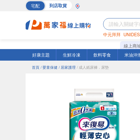
宅配
到店取貨
中元拜拜
UNIDES
巧克力
罐頭
海苔
線上商
好康主題
生鮮冷凍
飲料零食
米油沖
首頁
/ 嬰童保健
/ 居家護理
/ 成人紙尿褲．尿墊