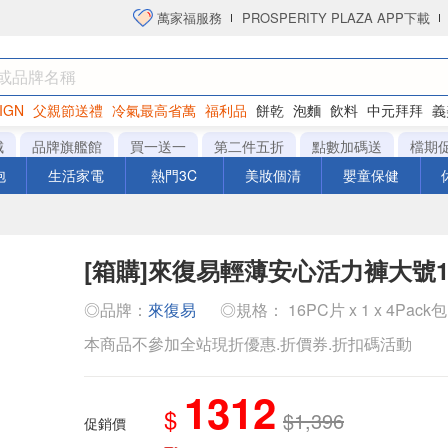
萬家福服務
PROSPERITY PLAZA APP下載
IGN
父親節送禮
冷氣最高省萬
福利品
餅乾
泡麵
飲料
中元拜拜
義
洋芋片
城
品牌旗艦館
買一送一
第二件五折
點數加碼送
檔期
泡
生活家電
熱門3C
美妝個清
嬰童保健
[箱購]來復易輕薄安心活力褲大號16
◎品牌：
來復易
◎規格： 16PC片 x 1 x 4Pack包
本商品不參加全站現折優惠.折價券.折扣碼活動
1312
$
$1,396
促銷價