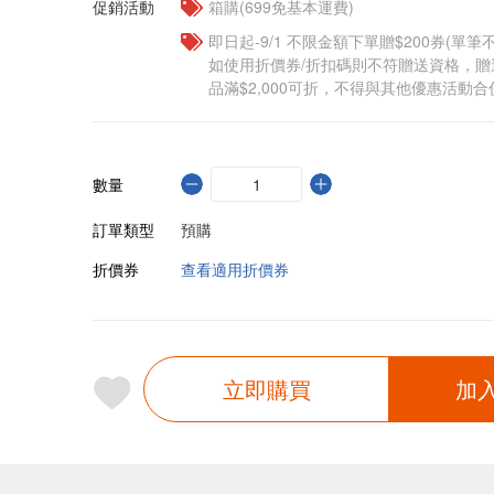
促銷活動
箱購(699免基本運費)
即日起-9/1 不限金額下單贈$200券(單
如使用折價券/折扣碼則不符贈送資格，
品滿$2,000可折，不得與其他優惠活動合
數量
訂單類型
預購
折價券
查看適用折價券
立即購買
加