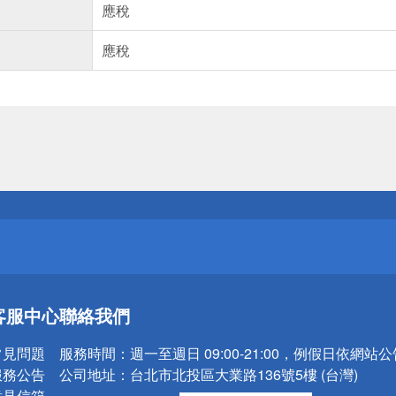
應稅
應稅
送
請小心！
送
客服中心
聯絡我們
請小心！
常見問題
服務時間：
週一至週日 09:00-21:00，例假日依網站
服務公告
公司地址：
台北市北投區大業路136號5樓 (台灣)
意見信箱