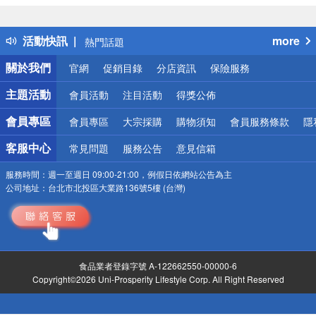
詐騙網頁！請小心！
得獎公告
活動快訊
more
熱門話題
銀行優惠
關於我們
官網
促銷目錄
分店資訊
保險服務
偏遠地區配送
詐騙網頁！請小心！
主題活動
會員活動
注目活動
得獎公佈
會員專區
會員專區
大宗採購
購物須知
會員服務條款
隱
客服中心
常見問題
服務公告
意見信箱
服務時間：
週一至週日 09:00-21:00，例假日依網站公告為主
公司地址：
台北市北投區大業路136號5樓 (台灣)
食品業者登錄字號 A-122662550-00000-6
Copyright©2026 Uni-Prosperity Lifestyle Corp. All Right Reserved