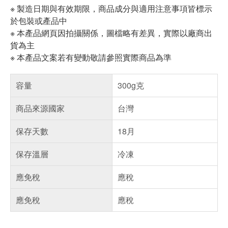
※ 製造日期與有效期限，商品成分與適用注意事項皆標示
於包裝或產品中
※ 本產品網頁因拍攝關係，圖檔略有差異，實際以廠商出
貨為主
※ 本產品文案若有變動敬請參照實際商品為準
容量
300g克
商品來源國家
台灣
保存天數
18月
保存溫層
冷凍
應免稅
應稅
應免稅
應稅
偏遠地區配送