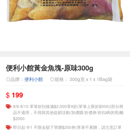
便利小館黃金魚塊-原味300g
◎品牌：
便利小館
◎規格： 300g克 x 1 x 1Bag袋
$
199
8/8-8/10 單筆折扣後滿$2,000享9折(單筆上限折$500)(部分商
品不適用，不得與其他促銷活動/加價購/折價券/折扣碼併用)離
$2000
即日起-9/1 不限金額下單贈$200券(單筆不累贈，請注意訂單