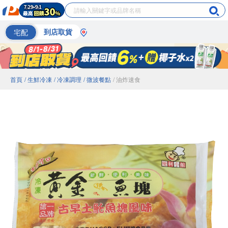
宅配
到店取貨
首頁
/ 生鮮冷凍
/ 冷凍調理
/ 微波餐點
/ 油炸速食