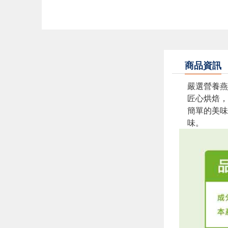
商品資訊
嚴選營養燕
匠心烘焙，
簡單的美味
味。