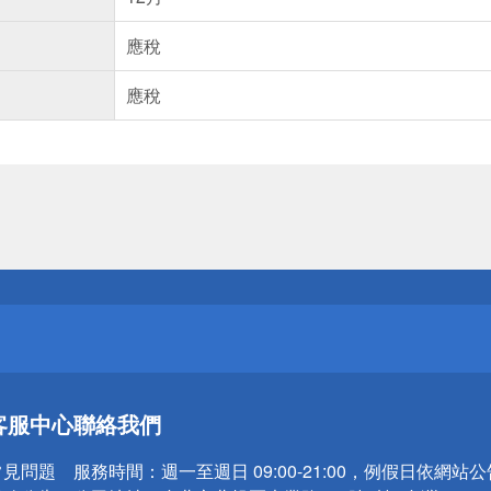
應稅
應稅
送
請小心！
送
客服中心
聯絡我們
請小心！
常見問題
服務時間：
週一至週日 09:00-21:00，例假日依網站