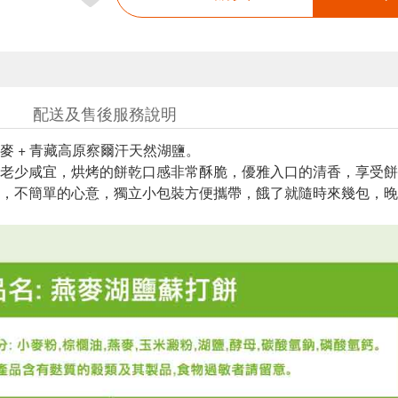
配送及售後服務說明
麥 + 青藏高原察爾汗天然湖鹽。
老少咸宜，烘烤的餅乾口感非常酥脆，優雅入口的清香，享受餅
，不簡單的心意，獨立小包裝方便攜帶，餓了就隨時來幾包，晚