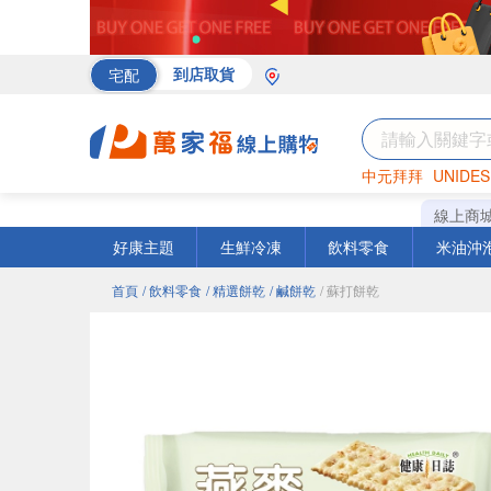
宅配
到店取貨
中元拜拜
UNIDES
海苔
巧克力
罐頭
線上商
好康主題
生鮮冷凍
飲料零食
米油沖
首頁
/ 飲料零食
/ 精選餅乾
/ 鹹餅乾
/ 蘇打餅乾