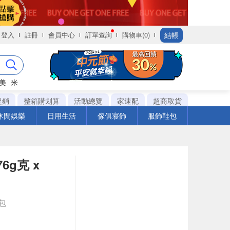
結帳
登入
註冊
會員中心
訂單查詢
購物車(0)
美
米
促銷
整箱購划算
活動總覽
家速配
超商取貨
休閒娛樂
日用生活
傢俱寢飾
服飾鞋包
6g克 x
g包