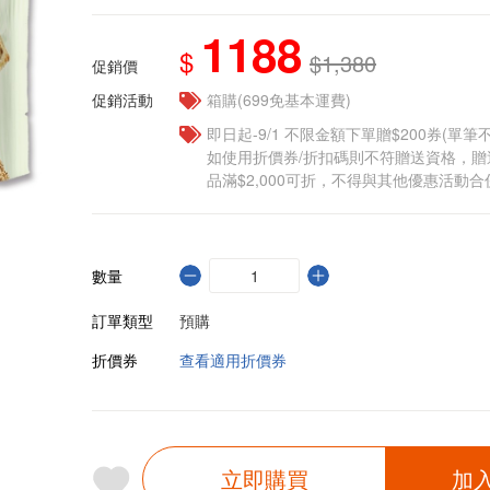
1188
$
$1,380
促銷價
促銷活動
箱購(699免基本運費)
即日起-9/1 不限金額下單贈$200券(單
如使用折價券/折扣碼則不符贈送資格，
品滿$2,000可折，不得與其他優惠活動合
數量
訂單類型
預購
折價券
查看適用折價券
立即購買
加