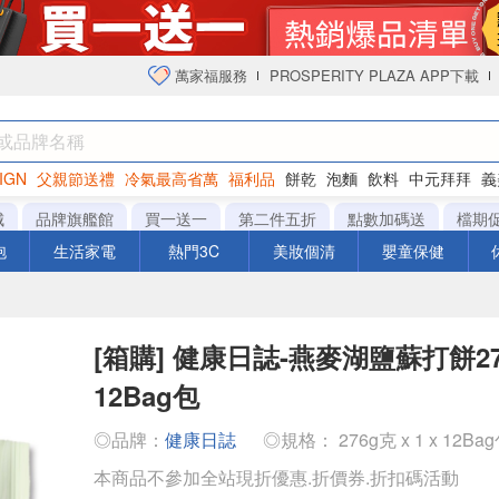
萬家福服務
PROSPERITY PLAZA APP下載
IGN
父親節送禮
冷氣最高省萬
福利品
餅乾
泡麵
飲料
中元拜拜
義
衛生紙
城
品牌旗艦館
買一送一
第二件五折
點數加碼送
檔期
泡
生活家電
熱門3C
美妝個清
嬰童保健
[箱購] 健康日誌-燕麥湖鹽蘇打餅27
12Bag包
◎品牌：
健康日誌
◎規格： 276g克 x 1 x 12Ba
本商品不參加全站現折優惠.折價券.折扣碼活動