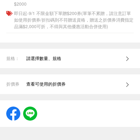
$2000
即日起-9/1 不限金額下單贈$200券(單筆不累贈，請注意訂單
如使用折價券/折扣碼則不符贈送資格，贈送之折價券消費指定
品滿$2,000可折，不得與其他優惠活動合併使用)
規格：
請選擇數量、規格
折價券
查看可使用的折價券