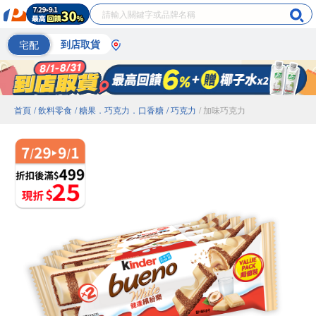
宅配
到店取貨
首頁
/ 飲料零食
/ 糖果．巧克力．口香糖
/ 巧克力
/ 加味巧克力