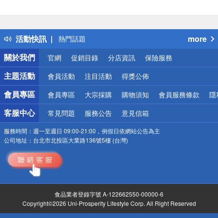
偏遠地區配送
詐騙網頁！請小心！
得獎公告
活動快訊
more
熱門話題
銀行優惠
關於我們
官網
促銷目錄
分店資訊
保險服務
偏遠地區配送
詐騙網頁！請小心！
主題活動
會員活動
注目活動
得獎公佈
會員專區
會員專區
大宗採購
購物須知
會員服務條款
隱
客服中心
常見問題
服務公告
意見信箱
服務時間：
週一至週日 09:00-21:00，例假日依網站公告為主
公司地址：
台北市北投區大業路136號5樓 (台灣)
食品業者登錄字號 A-122662550-00000-6
Copyright©2026 Uni-Prosperity Lifestyle Corp. All Right Reserved