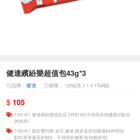
健達繽紛樂超值包43g*3
◎品牌：
健達
◎規格： 129g克 x 1 x 1Set組
$
105
7/29-9/1 健達繽紛樂指定品 2件$195(不得與其他優惠活動合
併使用)
7/29-9/1 指定費列羅,金莎,健達,能多益折扣後滿$499現折
$25(單筆最高折$50，不得與折價券/折扣碼併用)