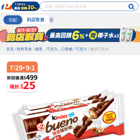
宅配
到店取貨
首頁
/ 飲料零食
/ 糖果．巧克力．口香糖
/ 巧克力
/ 條狀巧克力