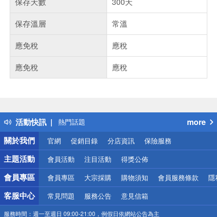
保存天數
300天
保存溫層
常溫
應免稅
應稅
應免稅
應稅
偏遠地區配送
詐騙網頁！請小心！
得獎公告
活動快訊
more
熱門話題
銀行優惠
關於我們
官網
促銷目錄
分店資訊
保險服務
偏遠地區配送
詐騙網頁！請小心！
主題活動
會員活動
注目活動
得獎公佈
會員專區
會員專區
大宗採購
購物須知
會員服務條款
隱
客服中心
常見問題
服務公告
意見信箱
服務時間：
週一至週日 09:00-21:00，例假日依網站公告為主