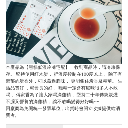
本產品為【黑貓低溫冷凍宅配】，收到商品時，請冷凍保
存。 堅持使用紅木炭， 把溫度控制在100度以上， 除了有
濃郁的炭香外，可以蓋過腥味， 更能鎖住炭香及精華。 生
活品質好 ，就會長的好， 雞精一定會有腥味很多人不敢
喝， 傅家香為了讓大家喝滴雞精， 堅持二十年傳統炭燻，
不腥又營養的滴雞精， 讓不敢喝變得好好喝~~
因廠商為免開統一發票單位，出貨時會開立收據提供給消
費者。