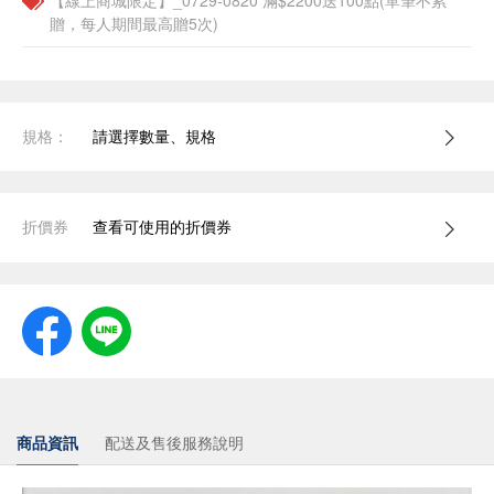
【線上商城限定】_0729-0820 滿$2200送100點(單筆不累
贈，每人期間最高贈5次)
規格：
請選擇數量、規格
折價券
查看可使用的折價券
商品資訊
配送及售後服務說明