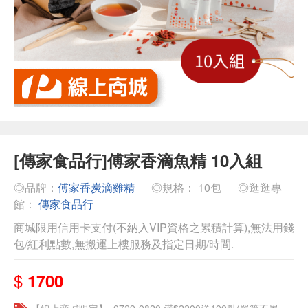
[傳家食品行]傅家香滴魚精 10入組
◎品牌：
傅家香炭滴雞精
◎規格： 10包
◎逛逛專
館：
傳家食品行
商城限用信用卡支付(不納入VIP資格之累積計算),無法用錢
包/紅利點數,無搬運上樓服務及指定日期/時間.
$
1700