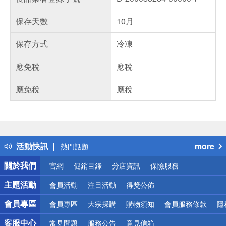
保存天數
10月
保存方式
冷凍
應免稅
應稅
應免稅
應稅
偏遠地區配送
詐騙網頁！請小心！
得獎公告
活動快訊
more
熱門話題
銀行優惠
關於我們
官網
促銷目錄
分店資訊
保險服務
偏遠地區配送
詐騙網頁！請小心！
主題活動
會員活動
注目活動
得獎公佈
會員專區
會員專區
大宗採購
購物須知
會員服務條款
隱
客服中心
常見問題
服務公告
意見信箱