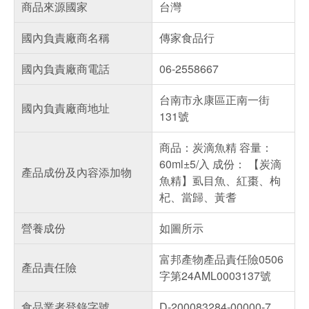
商品來源國家
台灣
國內負責廠商名稱
傳家食品行
國內負責廠商電話
06-2558667
台南市永康區正南一街
國內負責廠商地址
131號
商品：炭滴魚精 容量：
60ml±5/入 成份： 【炭滴
產品成份及內容添加物
魚精】虱目魚、紅棗、枸
杞、當歸、黃耆
營養成份
如圖所示
富邦產物產品責任險0506
產品責任險
字第24AML0003137號
食品業者登錄字號
D-200083284-00000-7