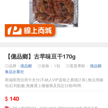
【億品鄉】古早味豆干170g
◎品牌：
億品鄉
◎規格： 1包
◎逛逛專館：
億品鄉
食品企業社
商城限用信用卡支付(不納入VIP資格之累積計算),無法用錢
包/紅利點數,無搬運上樓服務及指定日期/時間.
$
140