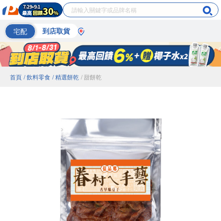
宅配
到店取貨
首頁
/ 飲料零食
/ 精選餅乾
/ 甜餅乾