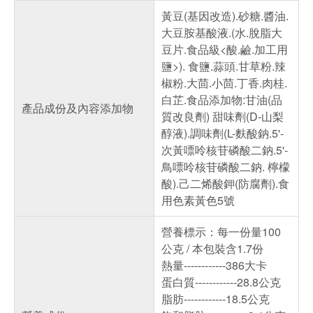
黃豆(基因改造).砂糖.醬油.
大豆胺基酸液.(水.脫脂大
豆片.食品級<酸.鹼.加工用
鹽>). 食鹽.蒜頭.甘草粉.辣
椒粉.大茴.小茴.丁香.肉桂.
白芷.食品添加物:甘油(品
產品成份及內容添加物
質改良劑) 甜味劑(D-山梨
醇液).調味劑(L-麩酸鈉.5'-
次黃嘌呤核苷磷酸二鈉.5'-
鳥嘌呤核苷磷酸二鈉. 檸檬
酸).己二烯酸鉀(防腐劑).食
用色素黃色5號
營養標示：每一份量100
公克 / 本包裝含1.7份
熱量------------386大卡
蛋白質------------28.8公克
脂肪------------18.5公克