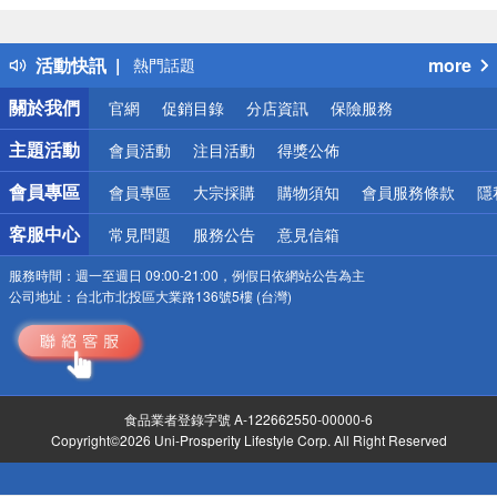
詐騙網頁！請小心！
得獎公告
活動快訊
more
熱門話題
銀行優惠
關於我們
官網
促銷目錄
分店資訊
保險服務
偏遠地區配送
詐騙網頁！請小心！
主題活動
會員活動
注目活動
得獎公佈
會員專區
會員專區
大宗採購
購物須知
會員服務條款
隱
客服中心
常見問題
服務公告
意見信箱
服務時間：
週一至週日 09:00-21:00，例假日依網站公告為主
公司地址：
台北市北投區大業路136號5樓 (台灣)
食品業者登錄字號 A-122662550-00000-6
Copyright©2026 Uni-Prosperity Lifestyle Corp. All Right Reserved