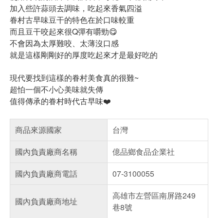
加入些許蒜頭去調味，吃起來香氣四溢
眷村古早味豆干的特色在於口味較重
而且豆干咬起來很Q彈有嚼勁😋
不會因為太厚難咬、太薄沒口感
就是這樣剛剛好的厚度吃起來才是最好吃的
現代要找到這樣的眷村美食真的很難~
超怕一個不小心美味就失傳
值得傳承的眷村時代古早味❤️
商品來源國家
台灣
國內負責廠商名稱
億品鄉食品企業社
國內負責廠商電話
07-3100055
高雄市左營區南屏路249
國內負責廠商地址
巷8號