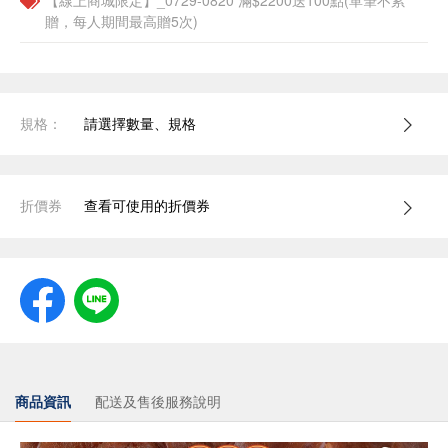
【線上商城限定】_0729-0820 滿$2200送100點(單筆不累
贈，每人期間最高贈5次)
規格：
請選擇數量、規格
折價券
查看可使用的折價券
商品資訊
配送及售後服務說明