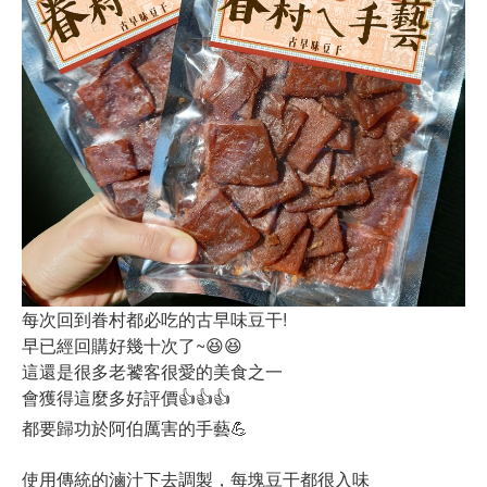
每次回到眷村都必吃的古早味豆干!
早已經回購好幾十次了~😆😆
這還是很多老饕客很愛的美食之一
會獲得這麼多好評價👍👍👍
都要歸功於阿伯厲害的手藝💪
使用傳統的滷汁下去調製，每塊豆干都很入味