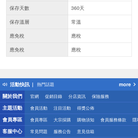
保存天數
360天
保存溫層
常溫
應免稅
應稅
應免稅
應稅
偏遠地區配送
詐騙網頁！請小心！
得獎公告
活動快訊
more
熱門話題
銀行優惠
關於我們
官網
促銷目錄
分店資訊
保險服務
偏遠地區配送
詐騙網頁！請小心！
主題活動
會員活動
注目活動
得獎公佈
會員專區
會員專區
大宗採購
購物須知
會員服務條款
隱
客服中心
常見問題
服務公告
意見信箱