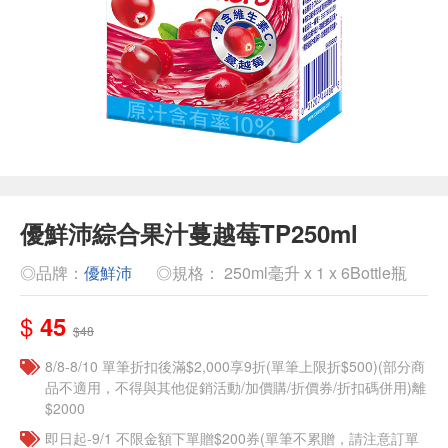
優鮮沛綜合果汁蔓越莓TP250ml
◎品牌：
優鮮沛
◎規格： 250ml毫升 x 1 x 6Bottle瓶
$
45
$48
8/8-8/10 單筆折扣後滿$2,000享9折(單筆上限折$500)(部分商
品不適用，不得與其他促銷活動/加價購/折價券/折扣碼併用)離
$2000
即日起-9/1 不限金額下單贈$200券(單筆不累贈，請注意訂單