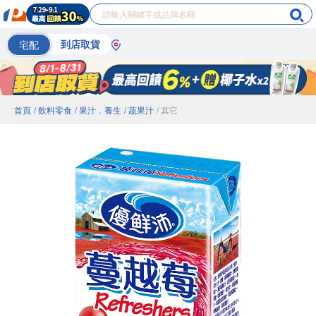
宅配
到店取貨
首頁
/ 飲料零食
/ 果汁．養生
/ 蔬果汁
/ 其它