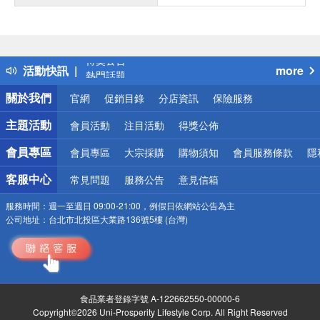
偏遠地區配送
詐騙網頁！請小心！
得獎公告
活動快訊
more
熱門話題
銀行優惠
關於我們
官網
促銷目錄
分店資訊
保險服務
偏遠地區配送
詐騙網頁！請小心！
主題活動
會員活動
注目活動
得獎公佈
會員專區
會員專區
大宗採購
購物須知
會員服務條款
隱
客服中心
常見問題
服務公告
意見信箱
服務時間：
週一至週日 09:00-21:00，例假日依網站公告為主
公司地址：
台北市北投區大業路136號5樓 (台灣)
食品業者登錄字號 A-122662550-00000-6
Copyright©2026 Uni-Prosperity Lifestyle Corp. All Right Reserved