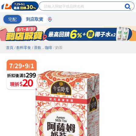
宅配
到店取貨
首頁
/ 飲料零食
/ 茶飲．咖啡
/ 奶茶