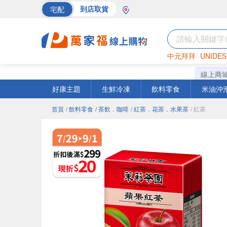
宅配
到店取貨
中元拜拜
UNIDES
海苔
巧克力
罐頭
線上商
好康主題
生鮮冷凍
飲料零食
米油沖
首頁
/ 飲料零食
/ 茶飲．咖啡
/ 紅茶．花茶．水果茶
/ 紅茶