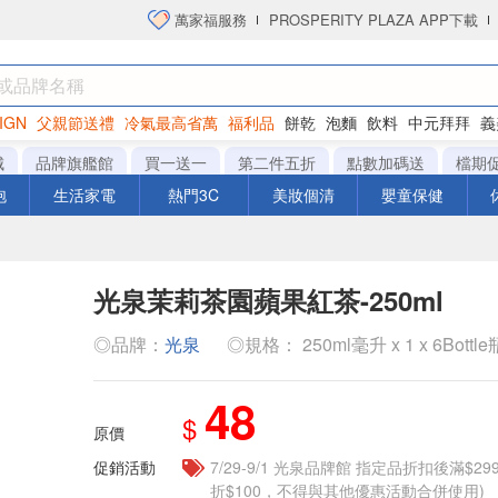
萬家福服務
PROSPERITY PLAZA APP下載
IGN
父親節送禮
冷氣最高省萬
福利品
餅乾
泡麵
飲料
中元拜拜
義
衛生紙
城
品牌旗艦館
買一送一
第二件五折
點數加碼送
檔期
泡
生活家電
熱門3C
美妝個清
嬰童保健
光泉茉莉茶園蘋果紅茶-250ml
◎品牌：
光泉
◎規格： 250ml毫升 x 1 x 6Bottle
48
$
原價
促銷活動
7/29-9/1 光泉品牌館 指定品折扣後滿$2
折$100，不得與其他優惠活動合併使用)