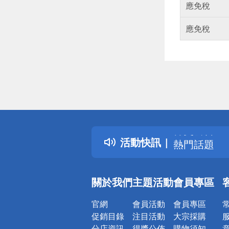
應免稅
應免稅
偏遠地區配
詐騙網頁！
得獎公告
活動快訊
熱門話題
銀行優惠
偏遠地區配
關於我們
主題活動
會員專區
詐騙網頁！
官網
會員活動
會員專區
促銷目錄
注目活動
大宗採購
分店資訊
得獎公佈
購物須知