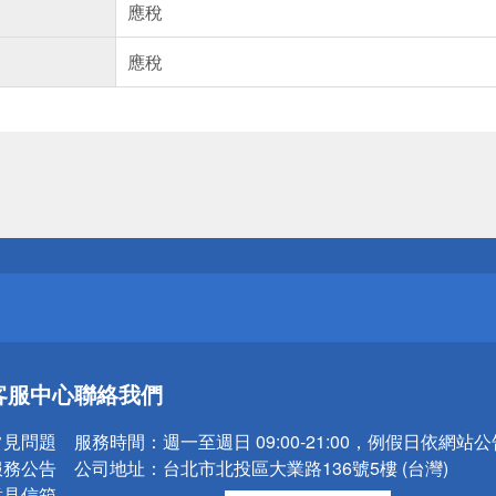
應稅
應稅
送
請小心！
送
客服中心
聯絡我們
請小心！
常見問題
服務時間：
週一至週日 09:00-21:00，例假日依網站
服務公告
公司地址：
台北市北投區大業路136號5樓 (台灣)
意見信箱