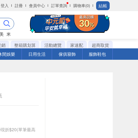
結帳
登入
註冊
會員中心
訂單查詢
購物車(0)
美
米
促銷
整箱購划算
活動總覽
家速配
超商取貨
休閒娛樂
日用生活
傢俱寢飾
服飾鞋包
瓶
99現折$20(單筆最高