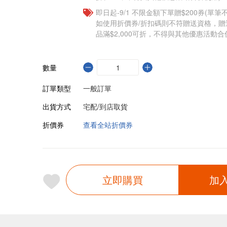
即日起-9/1 不限金額下單贈$200券(單
如使用折價券/折扣碼則不符贈送資格，
品滿$2,000可折，不得與其他優惠活動合
數量
訂單類型
一般訂單
出貨方式
宅配/到店取貨
折價券
查看全站折價券
立即購買
加