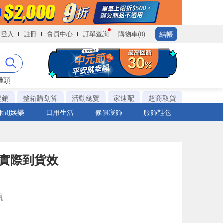
結帳
登入
註冊
會員中心
訂單查詢
購物車(0)
罐頭
促銷
整箱購划算
活動總覽
家速配
超商取貨
休閒娛樂
日用生活
傢俱寢飾
服飾鞋包
※實際到貨效
瓶