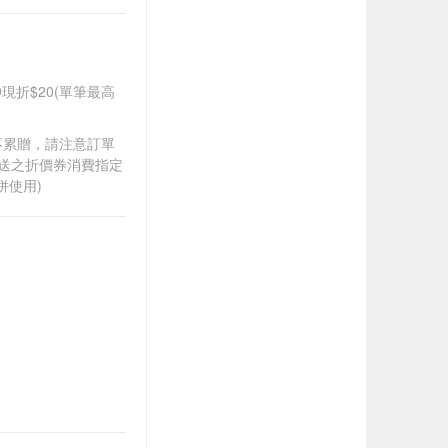
99現折$20(單筆最高
筆不累贈，請注意訂單
贈送之折價券消費指定
併使用)