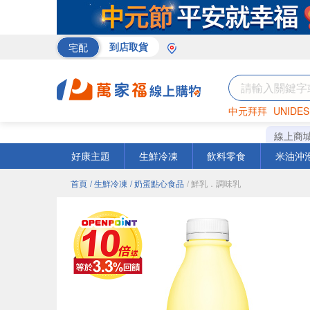
宅配
到店取貨
中元拜拜
UNIDES
米
巧克力
衛生紙
線上商
好康主題
生鮮冷凍
飲料零食
米油沖
首頁
/ 生鮮冷凍
/ 奶蛋點心食品
/ 鮮乳．調味乳