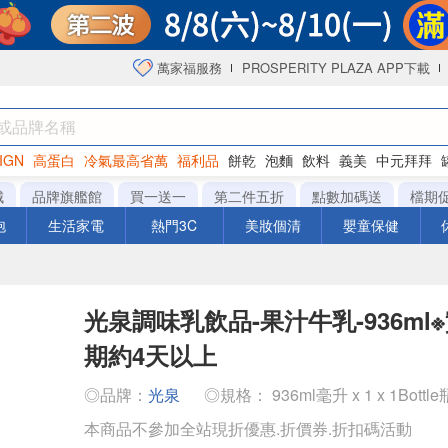
萬家福服務
PROSPERITY PLAZA APP下載
IGN
高蛋白
冷氣最高省萬
福利品
餅乾
泡麵
飲料
義美
中元拜拜
咖啡
城
品牌旗艦館
買一送一
第二件五折
點數加碼送
檔期
泡
生活家電
熱門3C
美妝個清
嬰童保健
光泉調味乳飲品-果汁牛乳-936ml
期約4天以上
◎品牌：
光泉
◎規格： 936ml毫升 x 1 x 1Bottle
本商品不參加全站現折優惠.折價券.折扣碼活動