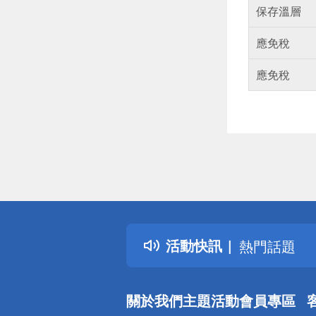
保存溫層
應免稅
應免稅
偏遠地區配
詐騙網頁！
得獎公告
活動快訊
熱門話題
銀行優惠
偏遠地區配
關於我們
主題活動
會員專區
詐騙網頁！