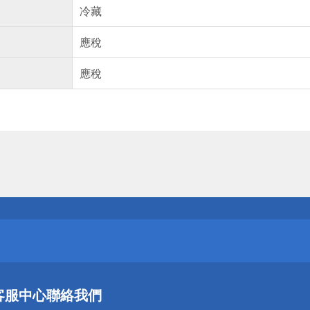
冷藏
應稅
應稅
送
請小心！
送
客服中心
聯絡我們
請小心！