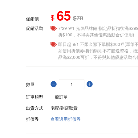
65
$
$70
促銷價
促銷活動
7/29-9/1 光泉品牌館 指定品折扣後滿$2
折$100，不得與其他優惠活動合併使用)
即日起-9/1 不限金額下單贈$200券(單
如使用折價券/折扣碼則不符贈送資格，
品滿$2,000可折，不得與其他優惠活動合
數量
訂單類型
一般訂單
出貨方式
宅配/到店取貨
折價券
查看適用折價券