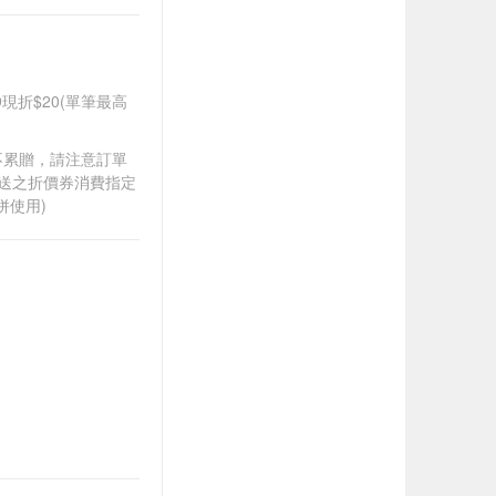
99現折$20(單筆最高
筆不累贈，請注意訂單
贈送之折價券消費指定
併使用)