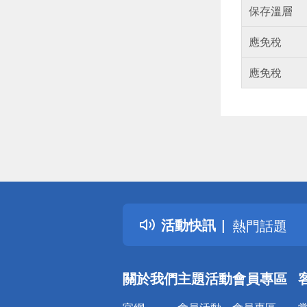
保存溫層
應免稅
應免稅
偏遠地區配
詐騙網頁！
得獎公告
活動快訊
熱門話題
銀行優惠
偏遠地區配
關於我們
主題活動
會員專區
詐騙網頁！