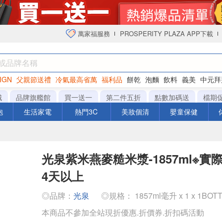
萬家福服務
PROSPERITY PLAZA APP下載
IGN
父親節送禮
冷氣最高省萬
福利品
餅乾
泡麵
飲料
義美
中元拜
衛生紙
城
品牌旗艦館
買一送一
第二件五折
點數加碼送
檔期
泡
生活家電
熱門3C
美妝個清
嬰童保健
光泉紫米燕麥糙米漿-1857ml※
4天以上
◎品牌：
光泉
◎規格： 1857ml毫升 x 1 x 1BOT
本商品不參加全站現折優惠.折價券.折扣碼活動