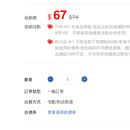
67
$
$74
促銷價
促銷活動
7/29-9/1 光泉品牌館 指定品折扣後滿$2
折$100，不得與其他優惠活動合併使用)
即日起-9/1 不限金額下單贈$200券(單
如使用折價券/折扣碼則不符贈送資格，
品滿$2,000可折，不得與其他優惠活動合
數量
訂單類型
一般訂單
出貨方式
宅配/到店取貨
折價券
查看適用折價券