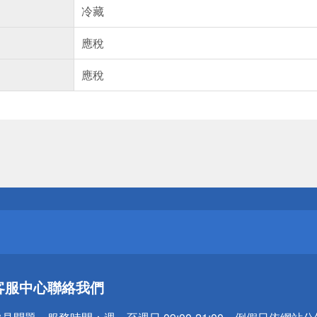
冷藏
應稅
應稅
送
請小心！
送
客服中心
聯絡我們
請小心！