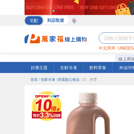
宅配
到店取貨
中元拜拜
UNIDES
罐頭
海苔
巧克力
線上商
好康主題
生鮮冷凍
飲料零食
米油沖
首頁
/ 生鮮冷凍
/ 奶蛋點心食品
/ 豆．米漿