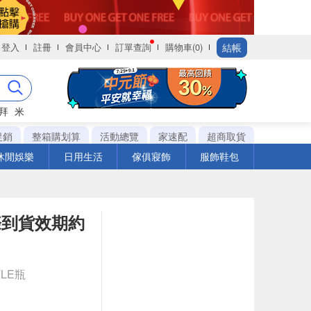
結帳
登入
註冊
會員中心
訂單查詢
購物車(0)
拜
米
促銷
整箱購划算
活動總覽
家速配
超商取貨
休閒娛樂
日用生活
傢俱寢飾
服飾鞋包
實際到貨效期約
TLE瓶