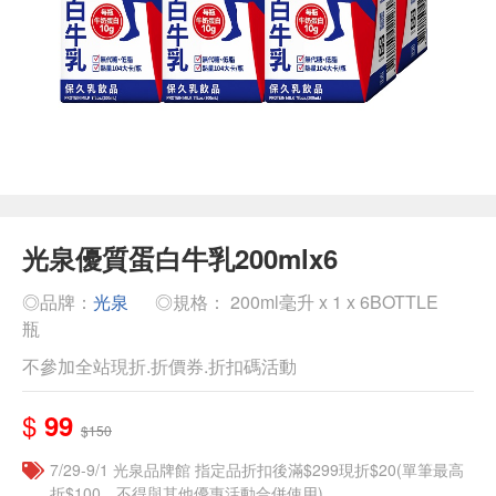
光泉優質蛋白牛乳200mlx6
◎品牌：
光泉
◎規格： 200ml毫升 x 1 x 6BOTTLE
瓶
不參加全站現折.折價券.折扣碼活動
$
99
$150
7/29-9/1 光泉品牌館 指定品折扣後滿$299現折$20(單筆最高
折$100，不得與其他優惠活動合併使用)