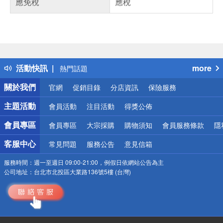
應免稅
應稅
偏遠地區配送
詐騙網頁！請小心！
得獎公告
活動快訊
more
熱門話題
銀行優惠
關於我們
官網
促銷目錄
分店資訊
保險服務
偏遠地區配送
詐騙網頁！請小心！
主題活動
會員活動
注目活動
得獎公佈
會員專區
會員專區
大宗採購
購物須知
會員服務條款
隱
客服中心
常見問題
服務公告
意見信箱
服務時間：
週一至週日 09:00-21:00，例假日依網站公告為主
公司地址：
台北市北投區大業路136號5樓 (台灣)