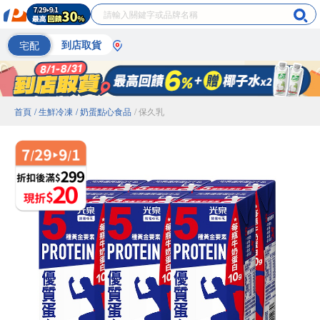
宅配
到店取貨
首頁
/ 生鮮冷凍
/ 奶蛋點心食品
/ 保久乳