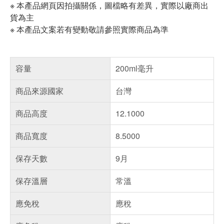
※ 本產品網頁因拍攝關係，圖檔略有差異，實際以廠商出
貨為主
※ 本產品文案若有變動敬請參照實際商品為準
容量
200ml毫升
商品來源國家
台灣
商品高度
12.1000
商品寬度
8.5000
保存天數
9月
保存溫層
常溫
應免稅
應稅