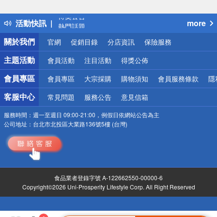
詐騙網頁！請小心！
得獎公告
活動快訊
more
熱門話題
銀行優惠
關於我們
官網
促銷目錄
分店資訊
保險服務
偏遠地區配送
詐騙網頁！請小心！
主題活動
會員活動
注目活動
得獎公佈
會員專區
會員專區
大宗採購
購物須知
會員服務條款
隱
客服中心
常見問題
服務公告
意見信箱
服務時間：
週一至週日 09:00-21:00，例假日依網站公告為主
公司地址：
台北市北投區大業路136號5樓 (台灣)
食品業者登錄字號 A-122662550-00000-6
Copyright©2026 Uni-Prosperity Lifestyle Corp. All Right Reserved