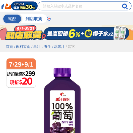
宅配
到店取貨
首頁
/ 飲料零食
/ 果汁．養生
/ 蔬果汁
/ 其它