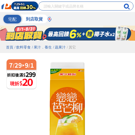
宅配
到店取貨
首頁
/ 飲料零食
/ 果汁．養生
/ 蔬果汁
/ 其它