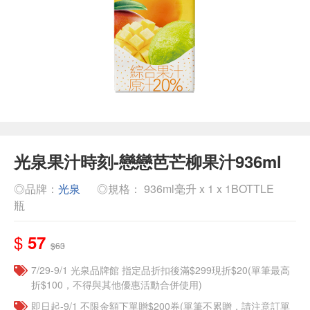
光泉果汁時刻-戀戀芭芒柳果汁936ml
◎品牌：
光泉
◎規格： 936ml毫升 x 1 x 1BOTTLE
瓶
$
57
$63
7/29-9/1 光泉品牌館 指定品折扣後滿$299現折$20(單筆最高
折$100，不得與其他優惠活動合併使用)
即日起-9/1 不限金額下單贈$200券(單筆不累贈，請注意訂單