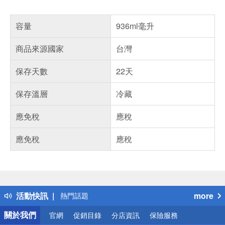
容量
936ml毫升
商品來源國家
台灣
保存天數
22天
保存溫層
冷藏
應免稅
應稅
應免稅
應稅
偏遠地區配送
詐騙網頁！請小心！
得獎公告
活動快訊
more
熱門話題
銀行優惠
關於我們
官網
促銷目錄
分店資訊
保險服務
偏遠地區配送