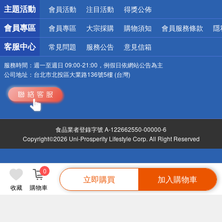
詐騙網頁！請小心！
主題活動
會員活動
注目活動
得獎公佈
會員專區
會員專區
大宗採購
購物須知
會員服務條款
隱
客服中心
常見問題
服務公告
意見信箱
服務時間：
週一至週日 09:00-21:00，例假日依網站公告為主
公司地址：
台北市北投區大業路136號5樓 (台灣)
食品業者登錄字號 A-122662550-00000-6
Copyright©2026 Uni-Prosperity Lifestyle Corp. All Right Reserved
0
立即購買
加入購物車
收藏
購物車