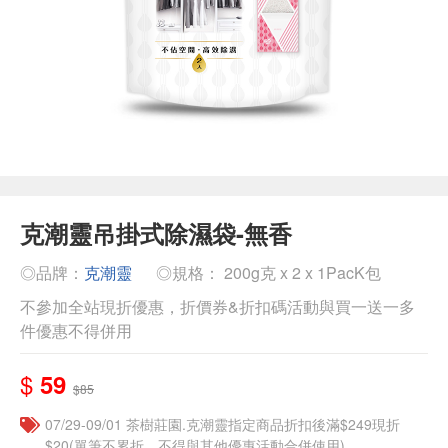
克潮靈吊掛式除濕袋-無香
◎品牌：
克潮靈
◎規格： 200g克 x 2 x 1PacK包
不參加全站現折優惠，折價券&折扣碼活動與買一送一多
件優惠不得併用
$
59
$85
07/29-09/01 茶樹莊園.克潮靈指定商品折扣後滿$249現折
$20(單筆不累折，不得與其他優惠活動合併使用)