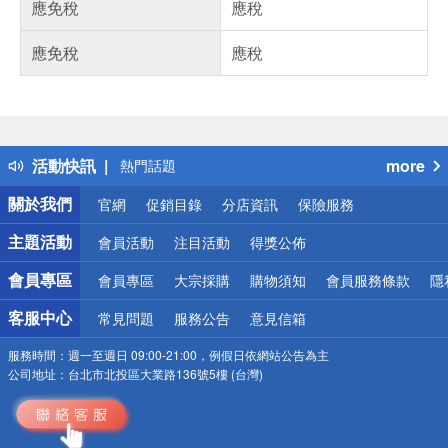
應免稅
應稅
應免稅
應稅
偏遠地區配送
詐騙網頁！請小心！
得獎公告
活動快訊
more
熱門話題
銀行優惠
關於我們
官網
促銷目錄
分店資訊
保險服務
偏遠地區配送
詐騙網頁！請小心！
主題活動
會員活動
注目活動
得獎公佈
會員專區
會員專區
大宗採購
購物須知
會員服務條款
隱
客服中心
常見問題
服務公告
意見信箱
服務時間：
週一至週日 09:00-21:00，例假日依網站公告為主
公司地址：
台北市北投區大業路136號5樓 (台灣)