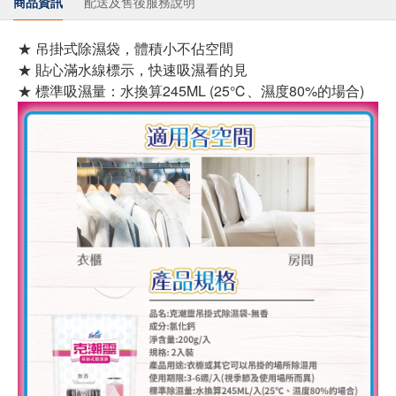
商品資訊
配送及售後服務說明
★ 吊掛式除濕袋，體積小不佔空間
★ 貼心滿水線標示，快速吸濕看的見
★ 標準吸濕量：水換算245ML (25℃、濕度80%的場合)