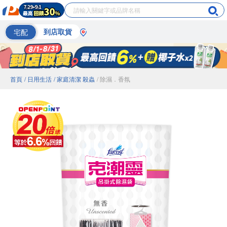
宅配
到店取貨
首頁
/ 日用生活
/ 家庭清潔 殺蟲
/ 除濕．香氛