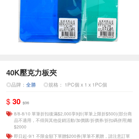
40K壓克力板夾
◎品牌：
全勝
◎規格： 1PC個 x 1 x 1PC個
$
30
$36
8/8-8/10 單筆折扣後滿$2,000享9折(單筆上限折$500)(部分商
品不適用，不得與其他促銷活動/加價購/折價券/折扣碼併用)離
$2000
即日起-9/1 不限金額下單贈$200券(單筆不累贈，請注意訂單