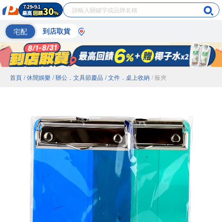
宅配
到店取貨
首頁
/ 休閒娛樂
/ 辦公．文具節慶品
/ 文件．桌上收納
/ 板夾