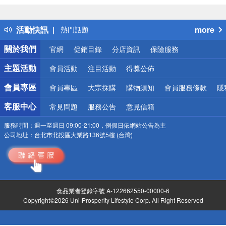
詐騙網頁！請小心！
得獎公告
活動快訊
more
熱門話題
銀行優惠
關於我們
官網
促銷目錄
分店資訊
保險服務
偏遠地區配送
詐騙網頁！請小心！
主題活動
會員活動
注目活動
得獎公佈
會員專區
會員專區
大宗採購
購物須知
會員服務條款
隱
客服中心
常見問題
服務公告
意見信箱
服務時間：
週一至週日 09:00-21:00，例假日依網站公告為主
公司地址：
台北市北投區大業路136號5樓 (台灣)
食品業者登錄字號 A-122662550-00000-6
Copyright©2026 Uni-Prosperity Lifestyle Corp. All Right Reserved