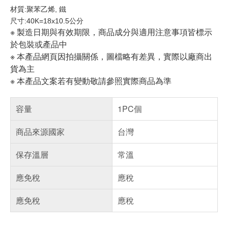
材質:聚苯乙烯, 鐵
尺寸:40K=18x10.5公分
※ 製造日期與有效期限，商品成分與適用注意事項皆標示
於包裝或產品中
※ 本產品網頁因拍攝關係，圖檔略有差異，實際以廠商出
貨為主
※ 本產品文案若有變動敬請參照實際商品為準
容量
1PC個
商品來源國家
台灣
保存溫層
常溫
應免稅
應稅
應免稅
應稅
偏遠地區配送