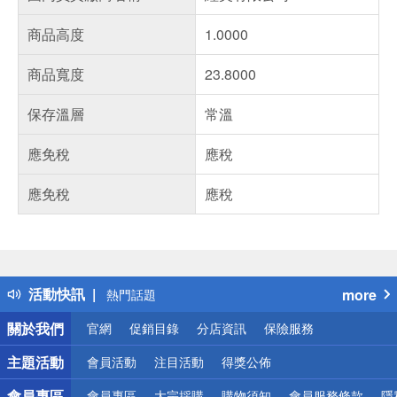
商品高度
1.0000
商品寬度
23.8000
保存溫層
常溫
應免稅
應稅
應免稅
應稅
偏遠地區配送
詐騙網頁！請小心！
得獎公告
活動快訊
more
熱門話題
銀行優惠
關於我們
官網
促銷目錄
分店資訊
保險服務
偏遠地區配送
詐騙網頁！請小心！
主題活動
會員活動
注目活動
得獎公佈
會員專區
會員專區
大宗採購
購物須知
會員服務條款
隱