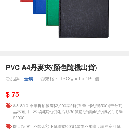
PVC A4丹麥夾(顏色隨機出貨)
◎品牌：
全勝
◎規格： 1PC個 x 1 x 1PC個
$
75
8/8-8/10 單筆折扣後滿$2,000享9折(單筆上限折$500)(部分商
品不適用，不得與其他促銷活動/加價購/折價券/折扣碼併用)離
$2000
即日起-9/1 不限金額下單贈$200券(單筆不累贈，請注意訂單