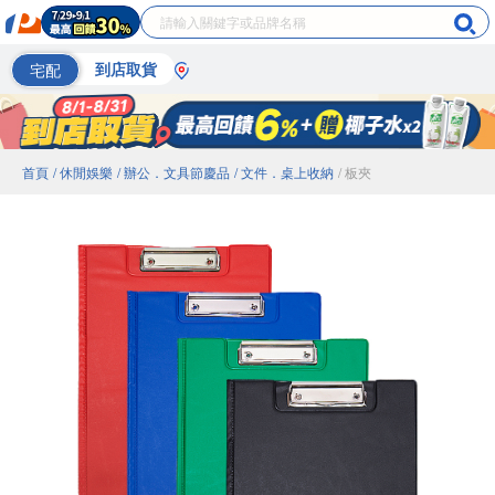
宅配
到店取貨
首頁
/ 休閒娛樂
/ 辦公．文具節慶品
/ 文件．桌上收納
/ 板夾