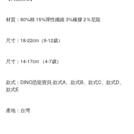
材質：80%棉 15%彈性纖維 3%橡膠 2％尼龍
尺寸：18-22cm（9-12歲）
尺寸：14-17cm （4-7歲）
款式：DINO恐龍寶貝-款式A、款式B、款式C、款式D、
款式E
產地：台灣