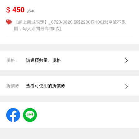
$
450
$540
【線上商城限定】_0729-0820 滿$2200送100點(單筆不累
贈，每人期間最高贈5次)
規格：
請選擇數量、規格
折價券
查看可使用的折價券