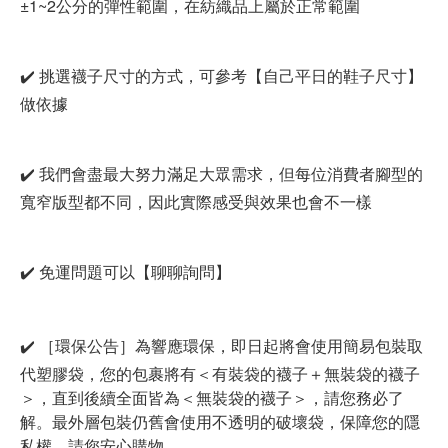
±1~2公分的彈性範圍，在紡織品上屬於正常範圍
✔️ 挑選襪子尺寸的方式，可參考【自己平日的鞋子尺寸】
做依據
✔️ 我們會盡最大努力滿足大眾需求，但每位消費者腳型的
寬窄版型都不同，因此實際感受與效果也會不一樣
✔️ 免運問題可以【聊聊詢問】
✔️ ［環保公告］為響應環保，即日起將會使用簡易包裝取
代塑膠袋，您的包裹將有＜有裝袋的襪子＋無裝袋的襪子
＞，直到後續全面皆為＜無裝袋的襪子＞，請您務必了
解。最外層包裝仍舊會使用不透明的破壞袋，保障您的隱
私權，請您安心購物