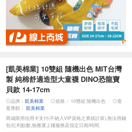
[凱美棉業] 10雙組 隨機出色 MIT台灣
製 純棉舒適造型大童襪 DINO恐龍寶
貝款 14-17cm
◎品牌：
凱美棉業
◎規格： 10雙組 隨機出色
◎逛
逛專館：
凱美棉業
商城限用信用卡支付(不納入VIP資格之累積計算),無法用錢
包/紅利點數,無搬運上樓服務及指定日期/時間.