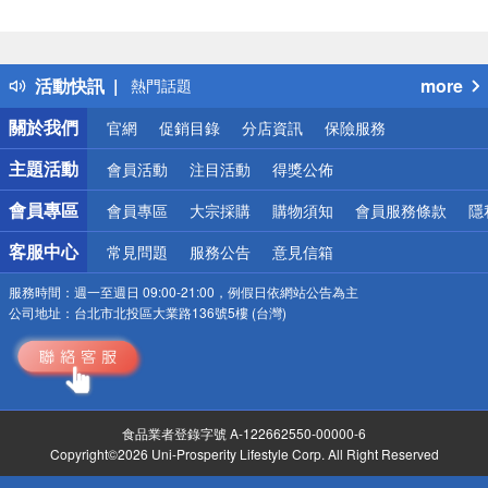
偏遠地區配送
詐騙網頁！請小心！
得獎公告
活動快訊
more
熱門話題
銀行優惠
關於我們
官網
促銷目錄
分店資訊
保險服務
偏遠地區配送
詐騙網頁！請小心！
主題活動
會員活動
注目活動
得獎公佈
會員專區
會員專區
大宗採購
購物須知
會員服務條款
隱
客服中心
常見問題
服務公告
意見信箱
服務時間：
週一至週日 09:00-21:00，例假日依網站公告為主
公司地址：
台北市北投區大業路136號5樓 (台灣)
食品業者登錄字號 A-122662550-00000-6
Copyright©2026 Uni-Prosperity Lifestyle Corp. All Right Reserved