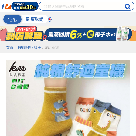
宅配
到店取貨
首頁
/ 服飾鞋包
/ 襪子
/ 嬰幼童襪