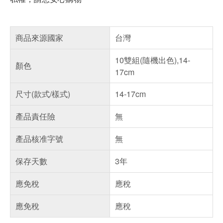
商品來源國家
台灣
10雙組(隨機出色),14-
顏色
17cm
尺寸(款式/樣式)
14-17cm
產品責任險
無
產品核准字號
無
保存天數
3年
應免稅
應稅
應免稅
應稅