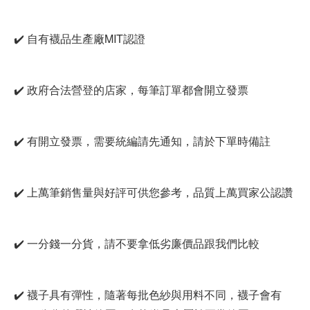
✔️ 自有襪品生產廠MIT認證
✔️ 政府合法營登的店家，每筆訂單都會開立發票
✔️ 有開立發票，需要統編請先通知，請於下單時備註
✔️ 上萬筆銷售量與好評可供您參考，品質上萬買家公認讚
✔️ 一分錢一分貨，請不要拿低劣廉價品跟我們比較
✔️ 襪子具有彈性，隨著每批色紗與用料不同，襪子會有