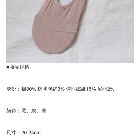
■商品規格
成份：棉80% 橡膠包絲3% 彈性纖維15% 尼龍2%
顏色：黑、灰、膚
尺寸：20-24cm