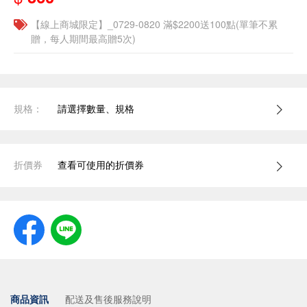
【線上商城限定】_0729-0820 滿$2200送100點(單筆不累
贈，每人期間最高贈5次)
規格：
請選擇數量、規格
折價券
查看可使用的折價券
商品資訊
配送及售後服務說明