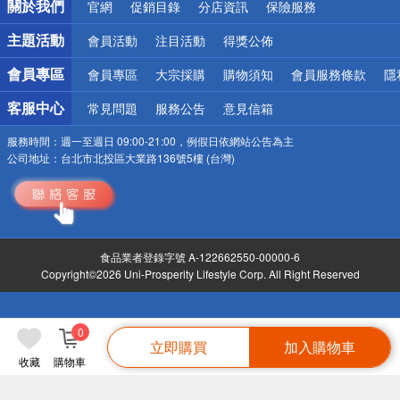
關於我們
官網
促銷目錄
分店資訊
保險服務
偏遠地區配送
詐騙網頁！請小心！
主題活動
會員活動
注目活動
得獎公佈
會員專區
會員專區
大宗採購
購物須知
會員服務條款
隱
客服中心
常見問題
服務公告
意見信箱
服務時間：
週一至週日 09:00-21:00，例假日依網站公告為主
公司地址：
台北市北投區大業路136號5樓 (台灣)
食品業者登錄字號 A-122662550-00000-6
Copyright©2026 Uni-Prosperity Lifestyle Corp. All Right Reserved
0
立即購買
加入購物車
收藏
購物車