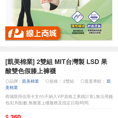
[凱美棉業] 2雙組 MIT台灣製 LSD 果
酸雙色假膝上褲襪
◎品牌：
凱美棉業
◎規格： 2雙組
◎逛逛專館：
凱
美棉業
商城限用信用卡支付(不納入VIP資格之累積計算),無法用錢
包/紅利點數,無搬運上樓服務及指定日期/時間.
$
360