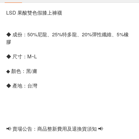
LSD 果酸雙色假膝上褲襪
◆ 成份：50%尼龍、25%特多龍、20%彈性纖維、5%橡
膠
◆ 尺寸：M~L
◆ 顏色：黑/膚
◆ 產地：台灣
📢 賣場公告：商品整新費用及退換貨須知 📢