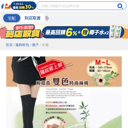
宅配
到店取貨
首頁
/ 服飾鞋包
/ 襪子
/ 女襪