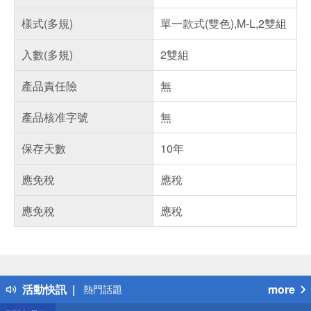
樣式(多規)
單一款式(雙色),M-L,2雙組
入數(多規)
2雙組
產品責任險
無
產品核准字號
無
保存天數
10年
應免稅
應稅
應免稅
應稅
偏遠地區配送
詐騙網頁！請小心！
得獎公告
活動快訊
more
熱門話題
銀行優惠