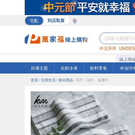
宅配
到店取貨
中元拜拜
UNIDES
巧克力
罐頭
咖啡
線上商
好康主題
生鮮冷凍
飲料零食
米油沖
首頁
/ 日用生活
/ 衛浴用品
/ 毛巾．浴巾．海灘巾