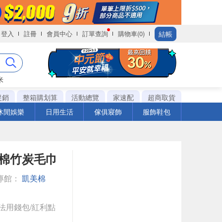
結帳
登入
註冊
會員中心
訂單查詢
購物車(0)
米
促銷
整箱購划算
活動總覽
家速配
超商取貨
休閒娛樂
日用生活
傢俱寢飾
服飾鞋包
純棉竹炭毛巾
專館：
凱美棉
法用錢包/紅利點