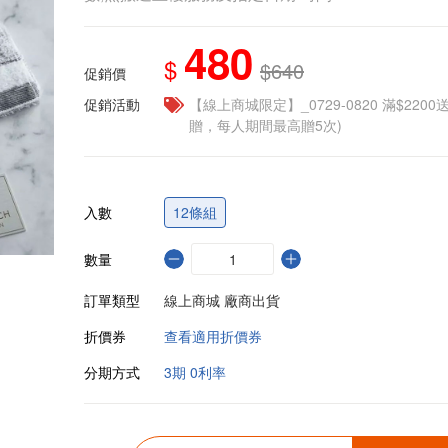
480
$
$640
促銷價
促銷活動
【線上商城限定】_0729-0820 滿$2200
贈，每人期間最高贈5次)
入數
12條組
數量
訂單類型
線上商城 廠商出貨
折價券
查看適用折價券
分期方式
3期 0利率