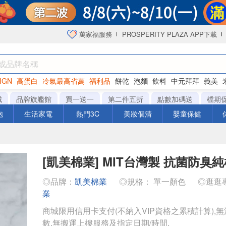
萬家福服務
PROSPERITY PLAZA APP下載
IGN
高蛋白
冷氣最高省萬
福利品
餅乾
泡麵
飲料
中元拜拜
義美
海苔
城
品牌旗艦館
買一送一
第二件五折
點數加碼送
檔期
泡
生活家電
熱門3C
美妝個清
嬰童保健
[凱美棉業] MIT台灣製 抗菌防臭
◎品牌：
凱美棉業
◎規格： 單一顏色
◎逛逛
業
商城限用信用卡支付(不納入VIP資格之累積計算),無
數,無搬運上樓服務及指定日期/時間.