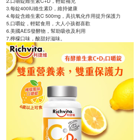
2.口嚼錠維生素C+D，輕鬆補充
3.每錠400IU維生素D，維持健康
4.每錠含維生素C 500mg，具抗氧化作用提升保護力
5.口嚼錠，輕鬆食用，大人小孩都喜歡
6.美國AES發酵物，幫助吸收及利用
7.檸檬口味，酸甜好滋味。