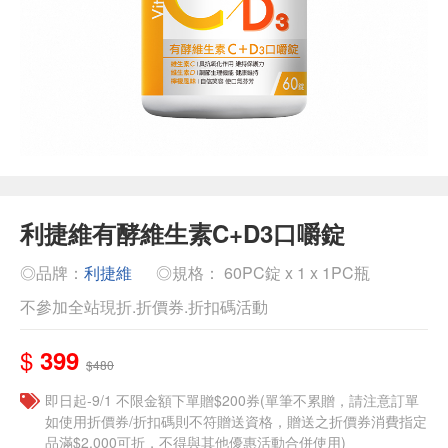
利捷維有酵維生素C+D3口嚼錠
◎品牌：
利捷維
◎規格： 60PC錠 x 1 x 1PC瓶
不參加全站現折.折價券.折扣碼活動
$
399
$480
即日起-9/1 不限金額下單贈$200券(單筆不累贈，請注意訂單
如使用折價券/折扣碼則不符贈送資格，贈送之折價券消費指定
品滿$2,000可折，不得與其他優惠活動合併使用)