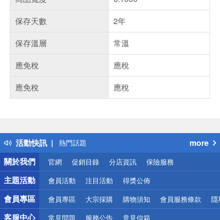
保存天數
2年
保存溫層
常溫
應免稅
應稅
應免稅
應稅
偏遠地區配送
詐騙網頁！請小心！
得獎公告
活動快訊
more
熱門話題
銀行優惠
關於我們
官網
促銷目錄
分店資訊
保險服務
偏遠地區配送
詐騙網頁！請小心！
主題活動
會員活動
注目活動
得獎公佈
會員專區
會員專區
大宗採購
購物須知
會員服務條款
隱
客服中心
常見問題
服務公告
意見信箱