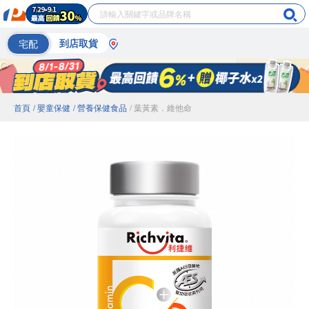
宅配
到店取貨
首頁
/ 嬰童保健
/ 營養保健食品
/ 葉黃素．維他命