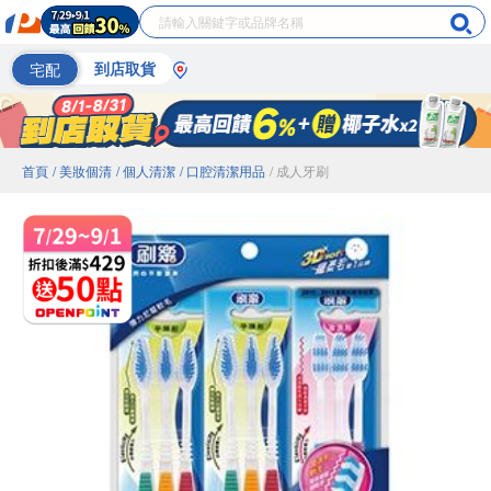
宅配
到店取貨
首頁
/ 美妝個清
/ 個人清潔
/ 口腔清潔用品
/ 成人牙刷