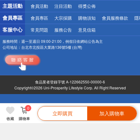
主題活動
會員活動
注目活動
得獎公佈
會員專區
會員專區
大宗採購
購物須知
會員服務條款
隱
客服中心
常見問題
服務公告
意見信箱
服務時間：
週一至週日 09:00-21:00，例假日依網站公告為主
公司地址：
台北市北投區大業路136號5樓 (台灣)
食品業者登錄字號 A-122662550-00000-6
Copyright©2026 Uni-Prosperity Lifestyle Corp. All Right Reserved
0
立即購買
加入購物車
收藏
購物車