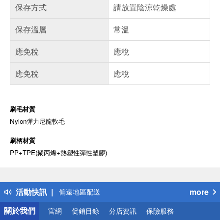
保存方式
請放置陰涼乾燥處
保存溫層
常溫
應免稅
應稅
應免稅
應稅
刷毛材質
Nylon彈力尼龍軟毛
偏遠地區配送
刷柄材質
詐騙網頁！請小心！
PP+TPE(聚丙烯+熱塑性彈性塑膠)
得獎公告
熱門話題
銀行優惠
活動快訊
more
偏遠地區配送
詐騙網頁！請小心！
關於我們
官網
促銷目錄
分店資訊
保險服務