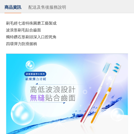
商品資訊
配送及售後服務說明
刷毛經七道特殊圓磨工藝製成
波浪形刷毛貼合齒面
獨特鑽石形刷頭深入口腔死角
四環彈力防滑握柄