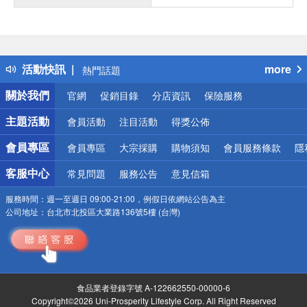
偏遠地區配送
詐騙網頁！請小心！
得獎公告
活動快訊
more
熱門話題
銀行優惠
關於我們
官網
促銷目錄
分店資訊
保險服務
偏遠地區配送
詐騙網頁！請小心！
主題活動
會員活動
注目活動
得獎公佈
會員專區
會員專區
大宗採購
購物須知
會員服務條款
隱
客服中心
常見問題
服務公告
意見信箱
服務時間：
週一至週日 09:00-21:00，例假日依網站公告為主
公司地址：
台北市北投區大業路136號5樓 (台灣)
食品業者登錄字號 A-122662550-00000-6
Copyright©2026 Uni-Prosperity Lifestyle Corp. All Right Reserved