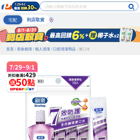
宅配
到店取貨
首頁
/ 美妝個清
/ 個人清潔
/ 口腔清潔用品
/ 漱口水