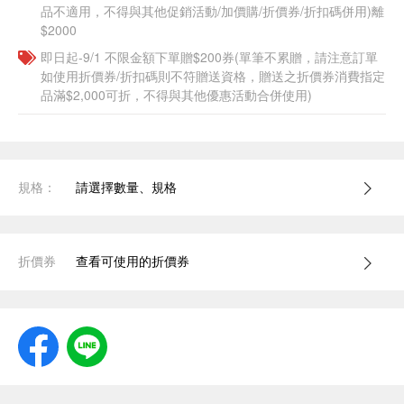
品不適用，不得與其他促銷活動/加價購/折價券/折扣碼併用)離
$2000
即日起-9/1 不限金額下單贈$200券(單筆不累贈，請注意訂單
如使用折價券/折扣碼則不符贈送資格，贈送之折價券消費指定
品滿$2,000可折，不得與其他優惠活動合併使用)
規格：
請選擇數量、規格
折價券
查看可使用的折價券