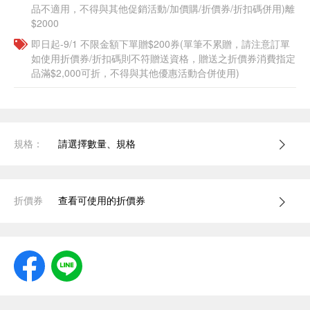
品不適用，不得與其他促銷活動/加價購/折價券/折扣碼併用)離
$2000
即日起-9/1 不限金額下單贈$200券(單筆不累贈，請注意訂單
如使用折價券/折扣碼則不符贈送資格，贈送之折價券消費指定
品滿$2,000可折，不得與其他優惠活動合併使用)
規格：
請選擇數量、規格
折價券
查看可使用的折價券