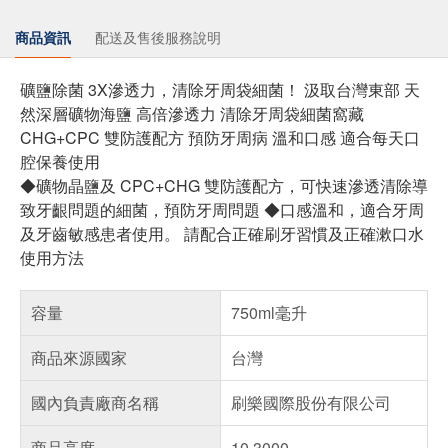
商品資訊
配送及售後服務說明
礦鹽除菌 3X滲透力，清除牙周袋細菌！ 汲取台灣東部 天
然深層礦物海鹽 高倍滲透力 清除牙周袋細菌窩藏
CHG+CPC 雙防護配方 預防牙周病 溫和口感 適合每天口
腔保養使用
◆礦物晶鹽及 CPC+CHG 雙防護配方，可快速滲透清除導
致牙齦問題的細菌，預防牙周問題 ◆口感溫和，適合牙周
及牙齒敏感患者使用。 請配合正確刷牙習慣及正確漱口水
使用方法
容量
750ml毫升
商品來源國家
台灣
國內負責廠商名稱
刷樂國際股份有限公司
商品高度
10.3000