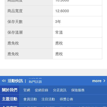
商品寬度
12.6000
保存天數
3年
保存溫層
常溫
應免稅
應稅
應免稅
應稅
偏遠地區配送
詐騙網頁！請小心！
得獎公告
活動快訊
more
熱門話題
銀行優惠
關於我們
官網
促銷目錄
分店資訊
保險服務
偏遠地區配送
詐騙網頁！請小心！
主題活動
會員活動
注目活動
得獎公佈