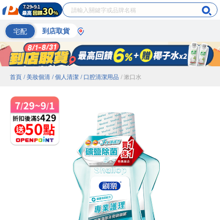
宅配
到店取貨
首頁
/ 美妝個清
/ 個人清潔
/ 口腔清潔用品
/ 漱口水