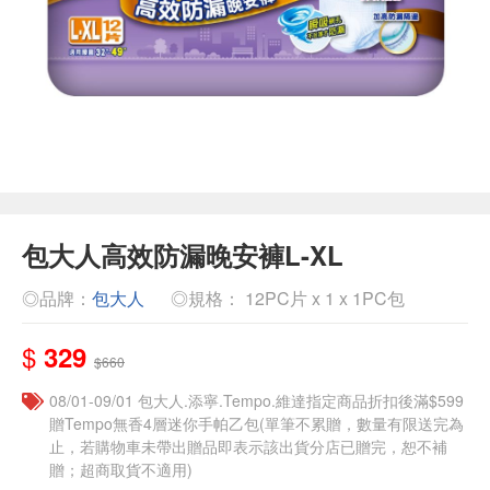
包大人高效防漏晚安褲L-XL
◎品牌：
包大人
◎規格： 12PC片 x 1 x 1PC包
$
329
$660
08/01-09/01 包大人.添寧.Tempo.維達指定商品折扣後滿$599
贈Tempo無香4層迷你手帕乙包(單筆不累贈，數量有限送完為
止，若購物車未帶出贈品即表示該出貨分店已贈完，恕不補
贈；超商取貨不適用)