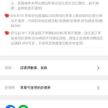
止，若購物車未帶出贈品即表示該出貨分店已贈完，恕不補
贈；超商取貨不適用)
8/8-8/10 單筆折扣後滿$2,000享9折(單筆上限折$500)(部分商
品不適用，不得與其他促銷活動/加價購/折價券/折扣碼併用)離
$2000
即日起-9/1 不限金額下單贈$200券(單筆不累贈，請注意訂單
如使用折價券/折扣碼則不符贈送資格，贈送之折價券消費指定
品滿$2,000可折，不得與其他優惠活動合併使用)
規格：
請選擇數量、規格
折價券
查看可使用的折價券