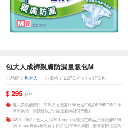
包大人成褲親膚防漏量販包M
◎品牌：
包大人
◎規格： 22PC片 x 1 x 1PC包
$
295
$389
週六美妝個清日_單筆折扣後滿1188元送80點OPENPOINT(單
筆不累贈，回饋皆以折扣後金額為計算門檻)
08/01-09/01 包大人.添寧.Tempo.維達指定商品折扣後滿$599
贈Tempo無香4層迷你手帕乙包(單筆不累贈，數量有限送完為