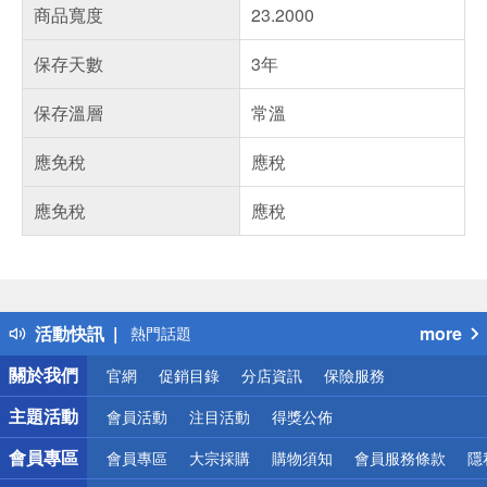
商品寬度
23.2000
保存天數
3年
保存溫層
常溫
應免稅
應稅
應免稅
應稅
偏遠地區配送
詐騙網頁！請小心！
得獎公告
活動快訊
more
熱門話題
銀行優惠
關於我們
官網
促銷目錄
分店資訊
保險服務
偏遠地區配送
詐騙網頁！請小心！
主題活動
會員活動
注目活動
得獎公佈
會員專區
會員專區
大宗採購
購物須知
會員服務條款
隱