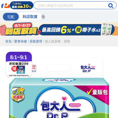
宅配
到店取貨
首頁
/ 嬰童保健
/ 居家護理
/ 成人紙尿褲．尿墊