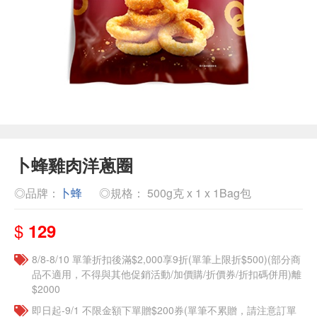
卜蜂雞肉洋蔥圈
◎品牌：
卜蜂
◎規格： 500g克 x 1 x 1Bag包
$
129
8/8-8/10 單筆折扣後滿$2,000享9折(單筆上限折$500)(部分商
品不適用，不得與其他促銷活動/加價購/折價券/折扣碼併用)離
$2000
即日起-9/1 不限金額下單贈$200券(單筆不累贈，請注意訂單