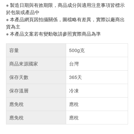
※ 製造日期與有效期限，商品成分與適用注意事項皆標示
於包裝或產品中
※ 本產品網頁因拍攝關係，圖檔略有差異，實際以廠商出
貨為主
※ 本產品文案若有變動敬請參照實際商品為準
容量
500g克
商品來源國家
台灣
保存天數
365天
保存溫層
冷凍
應免稅
應稅
應免稅
應稅
偏遠地區配送