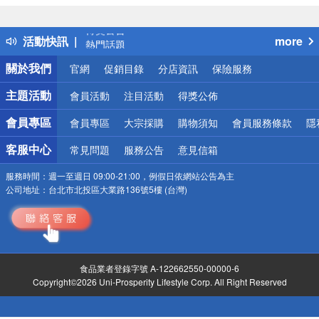
詐騙網頁！請小心！
得獎公告
活動快訊
more
熱門話題
銀行優惠
關於我們
官網
促銷目錄
分店資訊
保險服務
偏遠地區配送
詐騙網頁！請小心！
主題活動
會員活動
注目活動
得獎公佈
會員專區
會員專區
大宗採購
購物須知
會員服務條款
隱
客服中心
常見問題
服務公告
意見信箱
服務時間：
週一至週日 09:00-21:00，例假日依網站公告為主
公司地址：
台北市北投區大業路136號5樓 (台灣)
食品業者登錄字號 A-122662550-00000-6
Copyright©2026 Uni-Prosperity Lifestyle Corp. All Right Reserved