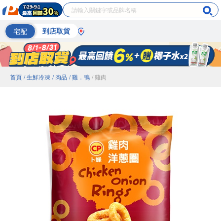
宅配
到店取貨
首頁
/ 生鮮冷凍
/ 肉品
/ 雞．鴨
/ 雞肉