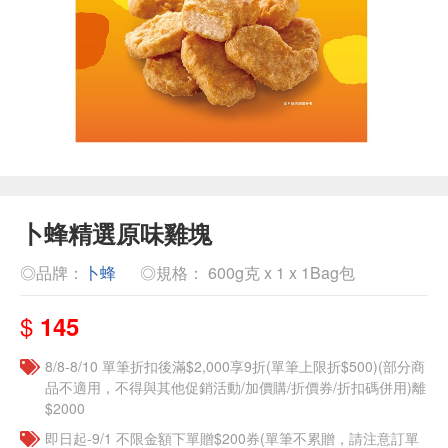
卜蜂精選原味雞塊
◎品牌：
卜蜂
◎規格： 600g克 x 1 x 1Bag包
$
145
8/8-8/10 單筆折扣後滿$2,000享9折(單筆上限折$500)(部分商
品不適用，不得與其他促銷活動/加價購/折價券/折扣碼併用)離
$2000
即日起-9/1 不限金額下單贈$200券(單筆不累贈，請注意訂單