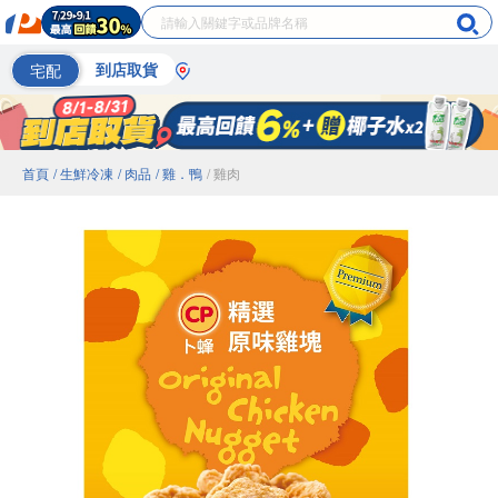
宅配
到店取貨
首頁
/ 生鮮冷凍
/ 肉品
/ 雞．鴨
/ 雞肉