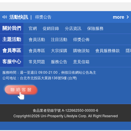
詐騙網頁！請小心！
得獎公告
活動快訊
more
熱門話題
銀行優惠
關於我們
官網
促銷目錄
分店資訊
保險服務
偏遠地區配送
詐騙網頁！請小心！
主題活動
會員活動
注目活動
得獎公佈
會員專區
會員專區
大宗採購
購物須知
會員服務條款
隱
客服中心
常見問題
服務公告
意見信箱
服務時間：
週一至週日 09:00-21:00，例假日依網站公告為主
公司地址：
台北市北投區大業路136號5樓 (台灣)
食品業者登錄字號 A-122662550-00000-6
Copyright©2026 Uni-Prosperity Lifestyle Corp. All Right Reserved