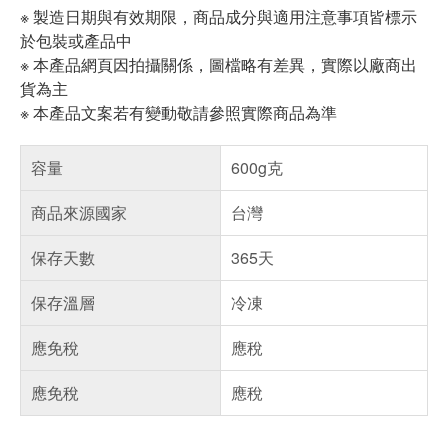
※ 製造日期與有效期限，商品成分與適用注意事項皆標示
於包裝或產品中
※ 本產品網頁因拍攝關係，圖檔略有差異，實際以廠商出
貨為主
※ 本產品文案若有變動敬請參照實際商品為準
容量
600g克
商品來源國家
台灣
保存天數
365天
保存溫層
冷凍
應免稅
應稅
應免稅
應稅
偏遠地區配送