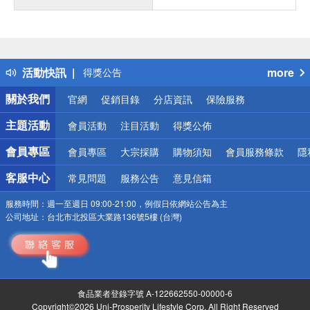
偏遠地區配送
詐騙網頁！請小心！
活動快訊
more
得獎公告
熱門話題
關於我們
官網
促銷目錄
分店資訊
保險服務
銀行優惠
偏遠地區配送
主題活動
會員活動
注目活動
得獎公佈
詐騙網頁！請小心！
會員專區
會員專區
大宗採購
購物須知
會員服務條款
隱
客服中心
常見問題
服務公告
意見信箱
服務時間：
週一至週日 09:00-21:00，例假日依網站公告為主
公司地址：
台北市北投區大業路136號5樓 (台灣)
食品業者登錄字號 A-122662550-00000-6
Copyright©2026 Uni-Prosperity Lifestyle Corp. All Right Reserved