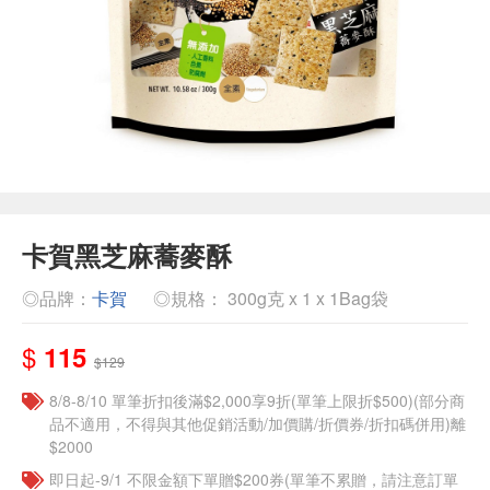
卡賀黑芝麻蕎麥酥
◎品牌：
卡賀
◎規格： 300g克 x 1 x 1Bag袋
$
115
$129
8/8-8/10 單筆折扣後滿$2,000享9折(單筆上限折$500)(部分商
品不適用，不得與其他促銷活動/加價購/折價券/折扣碼併用)離
$2000
即日起-9/1 不限金額下單贈$200券(單筆不累贈，請注意訂單