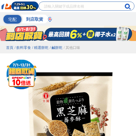
宅配
到店取貨
首頁
/ 飲料零食
/ 精選餅乾
/ 鹹餅乾
/ 其他口味