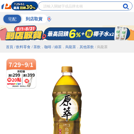
宅配
到店取貨
首頁
/ 飲料零食
/ 茶飲．咖啡
/ 綠茶．烏龍茶．其他茶飲
/ 烏龍茶