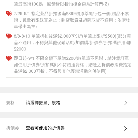
筆最高贈100點，回饋皆以折扣後金額為計算門檻)
7/29-9/1 指定茶品折扣後滿$399贈原萃隨行包一個​(贈品不累
贈，數量有限送完為止；到店取貨及超商取貨不適用；依購物
車帶出為主)
8/8-8/10 單筆折扣後滿$2,000享9折(單筆上限折$500)(部分商
品不適用，不得與其他促銷活動/加價購/折價券/折扣碼併用)離
$2000
即日起-9/1 不限金額下單贈$200券(單筆不累贈，請注意訂單
如使用折價券/折扣碼則不符贈送資格，贈送之折價券消費指定
品滿$2,000可折，不得與其他優惠活動合併使用)
規格：
請選擇數量、規格
折價券
查看可使用的折價券