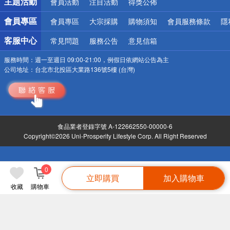
主題活動
會員活動
注目活動
得獎公佈
會員專區
會員專區
大宗採購
購物須知
會員服務條款
隱
客服中心
常見問題
服務公告
意見信箱
服務時間：
週一至週日 09:00-21:00，例假日依網站公告為主
公司地址：
台北市北投區大業路136號5樓 (台灣)
食品業者登錄字號 A-122662550-00000-6
Copyright©2026 Uni-Prosperity Lifestyle Corp. All Right Reserved
0
立即購買
加入購物車
收藏
購物車