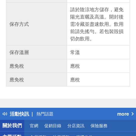
請於陰涼地方儲存，避免
陽光直曬及高溫。開封後
保存方式
需冷藏並盡速飲用。飲用
前請先搖勻。若包裝毀損
切勿飲用。
保存溫層
常溫
應免稅
應稅
應免稅
應稅
偏遠地區配送
詐騙網頁！請小心！
得獎公告
活動快訊
more
熱門話題
銀行優惠
關於我們
官網
促銷目錄
分店資訊
保險服務
偏遠地區配送
詐騙網頁！請小心！