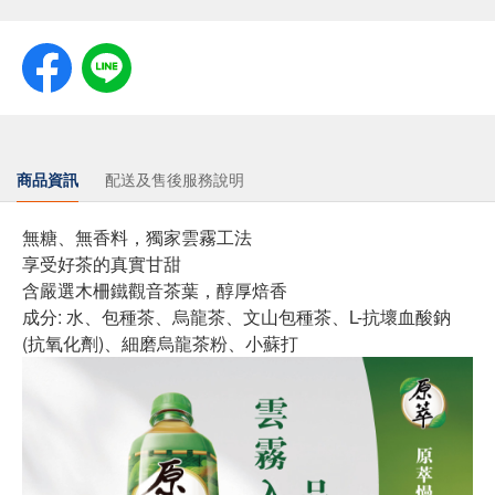
商品資訊
配送及售後服務說明
無糖、無香料，獨家雲霧工法
享受好茶的真實甘甜
含嚴選木柵鐵觀音茶葉，醇厚焙香
成分: 水、包種茶、烏龍茶、文山包種茶、L-抗壞血酸鈉
(抗氧化劑)、細磨烏龍茶粉、小蘇打