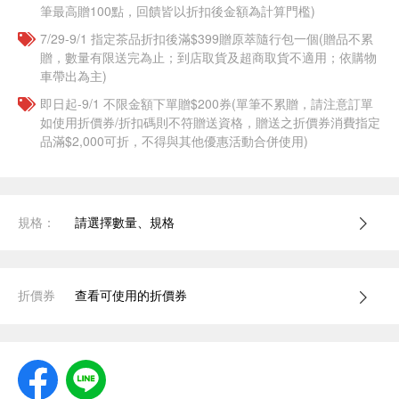
筆最高贈100點，回饋皆以折扣後金額為計算門檻)
7/29-9/1 指定茶品折扣後滿$399贈原萃隨行包一個​(贈品不累
贈，數量有限送完為止；到店取貨及超商取貨不適用；依購物
車帶出為主)
即日起-9/1 不限金額下單贈$200券(單筆不累贈，請注意訂單
如使用折價券/折扣碼則不符贈送資格，贈送之折價券消費指定
品滿$2,000可折，不得與其他優惠活動合併使用)
規格：
請選擇數量、規格
折價券
查看可使用的折價券