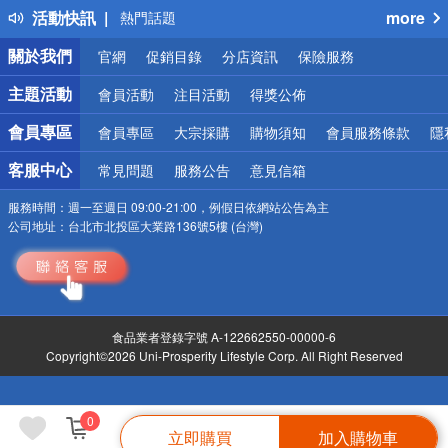
活動快訊
more
熱門話題
銀行優惠
關於我們
官網
促銷目錄
分店資訊
保險服務
偏遠地區配送
詐騙網頁！請小心！
主題活動
會員活動
注目活動
得獎公佈
會員專區
會員專區
大宗採購
購物須知
會員服務條款
隱
客服中心
常見問題
服務公告
意見信箱
服務時間：
週一至週日 09:00-21:00，例假日依網站公告為主
公司地址：
台北市北投區大業路136號5樓 (台灣)
食品業者登錄字號 A-122662550-00000-6
Copyright©2026 Uni-Prosperity Lifestyle Corp. All Right Reserved
0
立即購買
加入購物車