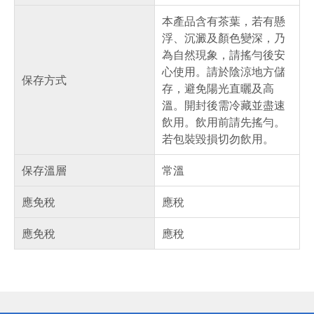
本產品含有茶葉，若有懸
浮、沉澱及顏色變深，乃
為自然現象，請搖勻後安
心使用。請於陰涼地方儲
保存方式
存，避免陽光直曬及高
溫。開封後需冷藏並盡速
飲用。飲用前請先搖勻。
若包裝毀損切勿飲用。
保存溫層
常溫
應免稅
應稅
應免稅
應稅
偏遠地區配送
詐騙網頁！請小心！
得獎公告