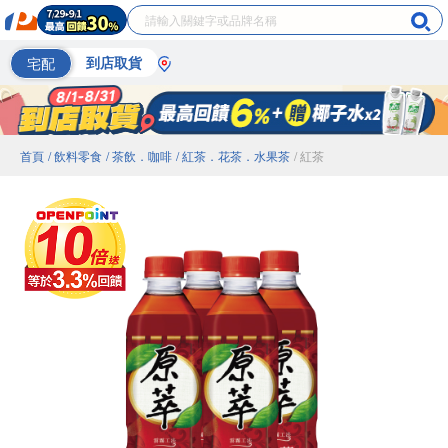
宅配
到店取貨
首頁
/ 飲料零食
/ 茶飲．咖啡
/ 紅茶．花茶．水果茶
/ 紅茶