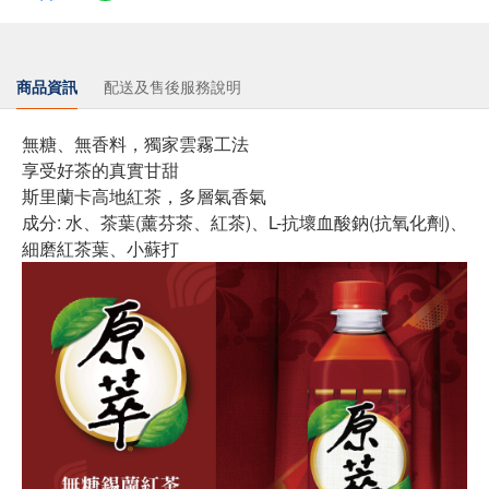
商品資訊
配送及售後服務說明
無糖、無香料，獨家雲霧工法
享受好茶的真實甘甜
斯里蘭卡高地紅茶，多層氣香氣
成分: 水、茶葉(薰芬茶、紅茶)、L-抗壞血酸鈉(抗氧化劑)、
細磨紅茶葉、小蘇打