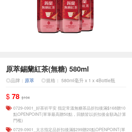
原萃錫蘭紅茶(無糖) 580ml
◎品牌：
原萃
◎規格： 580ml毫升 x 1 x 4Bottle瓶
$
78
$104
​​0729-0901_好茶祈平安 指定常溫無糖茶品折扣後滿$168贈10
點OPENPOINT(單筆最高贈50點，回饋皆以折扣後金額為計算
門檻)
0729-0901_太古指定品折扣後滿$299贈20點OPENPOINT(單