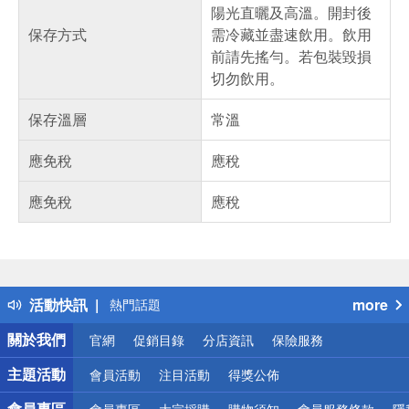
陽光直曬及高溫。開封後
保存方式
需冷藏並盡速飲用。飲用
前請先搖勻。若包裝毀損
切勿飲用。
保存溫層
常溫
應免稅
應稅
應免稅
應稅
偏遠地區配送
詐騙網頁！請小心！
得獎公告
活動快訊
more
熱門話題
銀行優惠
關於我們
官網
促銷目錄
分店資訊
保險服務
偏遠地區配送
詐騙網頁！請小心！
主題活動
會員活動
注目活動
得獎公佈
會員專區
會員專區
大宗採購
購物須知
會員服務條款
隱