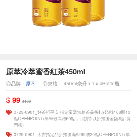
原萃冷萃蜜香紅茶450ml
◎品牌：
原萃
◎規格： 450ml毫升 x 1 x 4Bottle瓶
$
99
$108
​​0729-0901_好茶祈平安 指定常溫無糖茶品折扣後滿$168贈10
點OPENPOINT(單筆最高贈50點，回饋皆以折扣後金額為計算
門檻)
0729-0901_太古指定品折扣後滿$299贈20點OPENPOINT(單