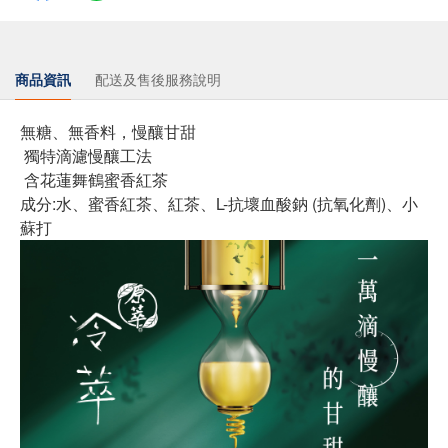
商品資訊
配送及售後服務說明
無糖、無香料，慢釀甘甜
獨特滴濾慢釀工法
含花蓮舞鶴蜜香紅茶
成分:水、蜜香紅茶、紅茶、L-抗壞血酸鈉 (抗氧化劑)、小
蘇打