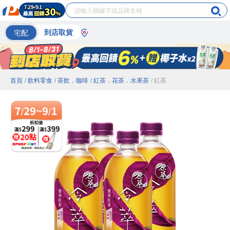
宅配
到店取貨
首頁
/ 飲料零食
/ 茶飲．咖啡
/ 紅茶．花茶．水果茶
/ 紅茶