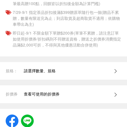
筆最高贈100點，回饋皆以折扣後金額為計算門檻)
7/29-9/1 指定茶品折扣後滿$399贈原萃隨行包一個​(贈品不累
贈，數量有限送完為止；到店取貨及超商取貨不適用；依購物
車帶出為主)
即日起-9/1 不限金額下單贈$200券(單筆不累贈，請注意訂單
如使用折價券/折扣碼則不符贈送資格，贈送之折價券消費指定
品滿$2,000可折，不得與其他優惠活動合併使用)
規格：
請選擇數量、規格
折價券
查看可使用的折價券