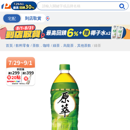
宅配
到店取貨
首頁
/ 飲料零食
/ 茶飲．咖啡
/ 綠茶．烏龍茶．其他茶飲
/ 綠茶