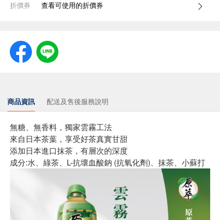
折價券
查看可使用的折價券
商品資訊
配送及售後服務說明
無糖、無香料，獨家雲霧工法
來自日本茶葉，享受好茶真實甘甜
添加日本進口抹茶，有層次的深度
成分:水、綠茶、L-抗壞血酸鈉 (抗氧化劑)、抹茶、小蘇打