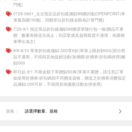
門檻)
0729-0901_太古指定品折扣後滿$299贈20點OPENPOINT(單
筆最高贈100點，回饋皆以折扣後金額為計算門檻)
7/29-9/1 指定茶品折扣後滿$399贈原萃隨行包一個​(贈品不累
贈，數量有限送完為止；到店取貨及超商取貨不適用；依購物
車帶出為主)
8/8-8/10 單筆折扣後滿$2,000享9折(單筆上限折$500)(部分商
品不適用，不得與其他促銷活動/加價購/折價券/折扣碼併用)離
$2000
即日起-9/1 不限金額下單贈$200券(單筆不累贈，請注意訂單
如使用折價券/折扣碼則不符贈送資格，贈送之折價券消費指定
品滿$2,000可折，不得與其他優惠活動合併使用)
規格：
請選擇數量、規格