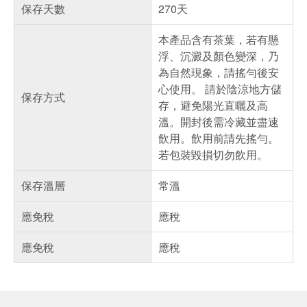
保存天數
270天
本產品含有茶葉，若有懸
浮、沉澱及顏色變深，乃
為自然現象，請搖勻後安
心使用。 請於陰涼地方儲
保存方式
存，避免陽光直曬及高
溫。開封後需冷藏並盡速
飲用。飲用前請先搖勻。
若包裝毀損切勿飲用。
保存溫層
常溫
應免稅
應稅
應免稅
應稅
偏遠地區配送
詐騙網頁！請小心！