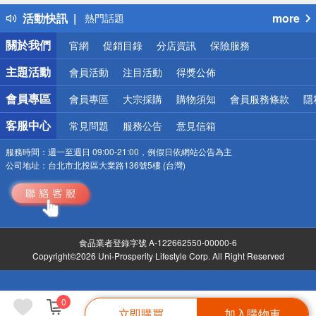
得獎公告
活動快訊
more
熱門話題
銀行優惠
關於我們
官網
促銷目錄
分店資訊
保險服務
偏遠地區配送
詐騙網頁！請小心！
主題活動
會員活動
注目活動
得獎公佈
會員專區
會員專區
大宗採購
購物須知
會員服務條款
隱
客服中心
常見問題
服務公告
意見信箱
服務時間：
週一至週日 09:00-21:00，例假日依網站公告為主
公司地址：
台北市北投區大業路136號5樓 (台灣)
食品業者登錄字號 A-122662550-00000-6
Copyright©2026 Uni-Prosperity Lifestyle Corp. All Right Reserved
0
立即購買
加入購物車