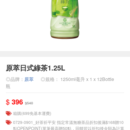
原萃日式綠茶1.25L
◎品牌：
原萃
◎規格： 1250ml毫升 x 1 x 12Bottle
瓶
$
396
$540
箱購(699免基本運費)
​​0729-0901_好茶祈平安 指定常溫無糖茶品折扣後滿$168贈10
點OPENPOINT(單筆最高贈50點，回饋皆以折扣後金額為計算